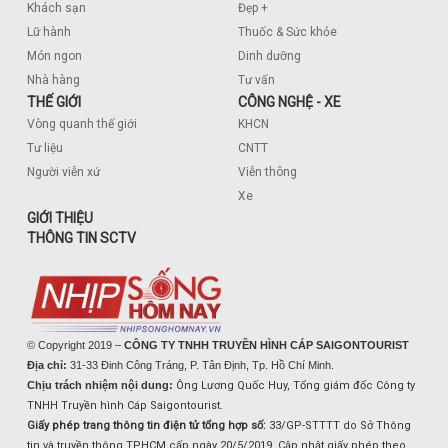
Khách sạn
Đẹp +
Lữ hành
Thuốc & Sức khỏe
Món ngon
Dinh dưỡng
Nhà hàng
Tư vấn
THẾ GIỚI
CÔNG NGHỆ - XE
Vòng quanh thế giới
KHCN
Tư liệu
CNTT
Người viễn xứ
Viễn thông
Xe
GIỚI THIỆU
THÔNG TIN SCTV
© Copyright 2019 –
CÔNG TY TNHH TRUYỀN HÌNH CÁP SAIGONTOURIST
Địa chỉ:
31-33 Đinh Công Tráng, P. Tân Định, Tp. Hồ Chí Minh.
Chịu trách nhiệm nội dung:
Ông Lương Quốc Huy, Tổng giám đốc Công ty
TNHH Truyền hình Cáp Saigontourist.
Giấy phép trang thông tin điện tử tổng hợp số:
33/GP-STTTT do Sở Thông
tin và truyền thông TPHCM cấp ngày 20/5/2019. Cập nhật giấy phép theo