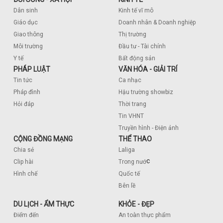
Dân sinh
Kinh tế vĩ mô
Giáo dục
Doanh nhân & Doanh nghiệp
Giao thông
Thị trường
Môi trường
Đầu tư - Tài chính
Y tế
Bất động sản
PHÁP LUẬT
VĂN HÓA - GIẢI TRÍ
Tin tức
Ca nhạc
Pháp đình
Hậu trường showbiz
Hỏi đáp
Thời trang
Tin VHNT
Truyền hình - Điện ảnh
CỘNG ĐỒNG MẠNG
THỂ THAO
Chia sẻ
Laliga
c
Clip hài
Trong nướ
Hình chế
Quốc tế
Bên lề
DU LỊCH - ẨM THỰC
KHỎE - ĐẸP
Điểm đến
An toàn thực phẩm