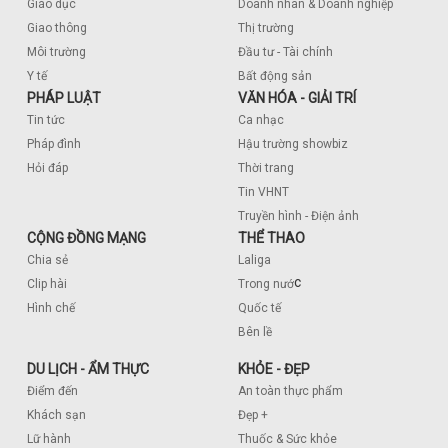
Giáo dục
Doanh nhân & Doanh nghiệp
Giao thông
Thị trường
Môi trường
Đầu tư - Tài chính
Y tế
Bất động sản
PHÁP LUẬT
VĂN HÓA - GIẢI TRÍ
Tin tức
Ca nhạc
Pháp đình
Hậu trường showbiz
Hỏi đáp
Thời trang
Tin VHNT
Truyền hình - Điện ảnh
CỘNG ĐỒNG MẠNG
THỂ THAO
Chia sẻ
Laliga
c
Clip hài
Trong nướ
Hình chế
Quốc tế
Bên lề
DU LỊCH - ẨM THỰC
KHỎE - ĐẸP
Điểm đến
An toàn thực phẩm
Khách sạn
Đẹp +
Lữ hành
Thuốc & Sức khỏe