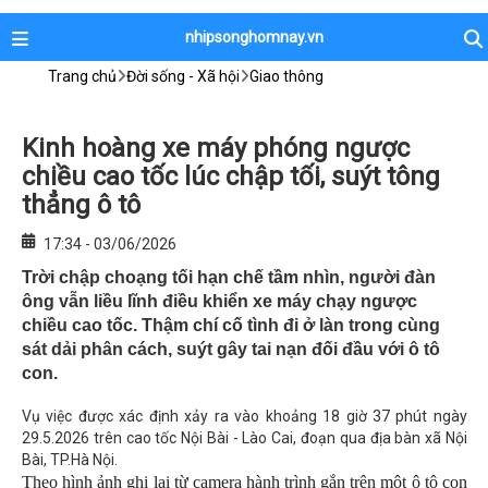
nhipsonghomnay.vn
Trang chủ
Đời sống - Xã hội
Giao thông
Kinh hoàng xe máy phóng ngược
chiều cao tốc lúc chập tối, suýt tông
thẳng ô tô
17:34 - 03/06/2026
Trời chập choạng tối hạn chế tầm nhìn, người đàn
ông vẫn liều lĩnh điều khiển xe máy chạy ngược
chiều cao tốc. Thậm chí cố tình đi ở làn trong cùng
sát dải phân cách, suýt gây tai nạn đối đầu với ô tô
con.
Vụ việc được xác định xảy ra vào khoảng 18 giờ 37 phút ngày
29.5.2026 trên cao tốc Nội Bài - Lào Cai, đoạn qua địa bàn xã Nội
Bài, TP.Hà Nội.
Theo hình ảnh ghi lại từ camera hành trình gắn trên một ô tô con