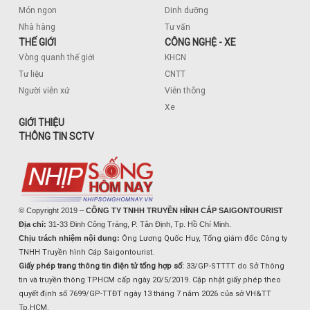
Món ngon
Dinh dưỡng
Nhà hàng
Tư vấn
THẾ GIỚI
CÔNG NGHỆ - XE
Vòng quanh thế giới
KHCN
Tư liệu
CNTT
Người viễn xứ
Viễn thông
Xe
GIỚI THIỆU
THÔNG TIN SCTV
© Copyright 2019 –
CÔNG TY TNHH TRUYỀN HÌNH CÁP SAIGONTOURIST
Địa chỉ:
31-33 Đinh Công Tráng, P. Tân Định, Tp. Hồ Chí Minh.
Chịu trách nhiệm nội dung:
Ông Lương Quốc Huy, Tổng giám đốc Công ty
TNHH Truyền hình Cáp Saigontourist.
Giấy phép trang thông tin điện tử tổng hợp số:
33/GP-STTTT do Sở Thông
tin và truyền thông TPHCM cấp ngày 20/5/2019. Cập nhật giấy phép theo
quyết định số 7699/GP-TTĐT ngày 13 tháng 7 năm 2026 của sở VH&TT
Tp.HCM.