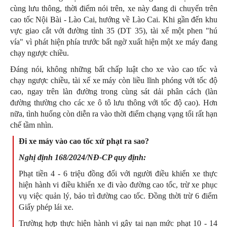
cùng lưu thông, thời điểm nói trên, xe này đang di chuyển trên
cao tốc Nội Bài - Lào Cai, hướng về Lào Cai. Khi gần đến khu
vực giao cắt với đường tỉnh 35 (DT 35), tài xế một phen "hú
vía" vì phát hiện phía trước bất ngờ xuất hiện một xe máy đang
chạy ngược chiều.
Đáng nói, không những bất chấp luật cho xe vào cao tốc và
chạy ngược chiều, tài xế xe máy còn liều lĩnh phóng với tốc độ
cao, ngay trên làn đường trong cùng sát dải phân cách (làn
đường thường cho các xe ô tô lưu thông với tốc độ cao). Hơn
nữa, tình huống còn diễn ra vào thời điểm chạng vạng tối rất hạn
chế tầm nhìn.
Đi xe máy vào cao tốc xử phạt ra sao?
Nghị định 168/2024/NĐ-CP quy định:
Phạt tiền 4 - 6 triệu đồng đối với người điều khiển xe thực
hiện hành vi điều khiển xe đi vào đường cao tốc, trừ xe phục
vụ việc quản lý, bảo trì đường cao tốc. Đồng thời trừ 6 điểm
Giấy phép lái xe.
Trường hợp thực hiện hành vi gây tai nạn mức phạt 10 - 14