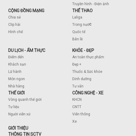
Truyền hình - Điện ảnh
CỘNG ĐỒNG MẠNG
THỂ THAO
Chia sẻ
Laliga
c
Clip hài
Trong nướ
Hình chế
Quốc tế
Bên lề
DU LỊCH - ẨM THỰC
KHỎE - ĐẸP
Điểm đến
An toàn thực phẩm
Khách sạn
Đẹp +
Lữ hành
Thuốc & Sức khỏe
Món ngon
Dinh dưỡng
Nhà hàng
Tư vấn
THẾ GIỚI
CÔNG NGHỆ - XE
Vòng quanh thế giới
KHCN
Tư liệu
CNTT
Người viễn xứ
Viễn thông
Xe
GIỚI THIỆU
THÔNG TIN SCTV