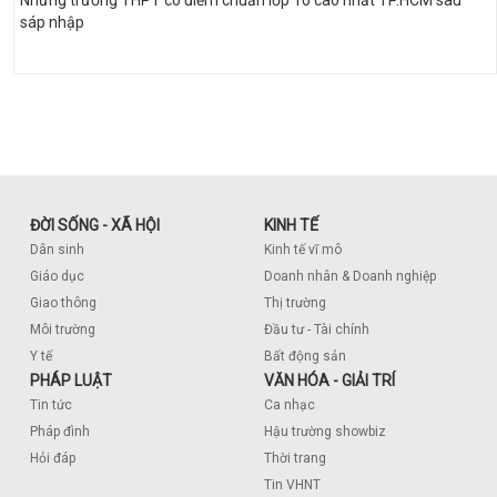
Những trường THPT có điểm chuẩn lớp 10 cao nhất TP.HCM sau
sáp nhập
ĐỜI SỐNG - XÃ HỘI
KINH TẾ
Dân sinh
Kinh tế vĩ mô
Giáo dục
Doanh nhân & Doanh nghiệp
Giao thông
Thị trường
Môi trường
Đầu tư - Tài chính
Y tế
Bất động sản
PHÁP LUẬT
VĂN HÓA - GIẢI TRÍ
Tin tức
Ca nhạc
Pháp đình
Hậu trường showbiz
Hỏi đáp
Thời trang
Tin VHNT