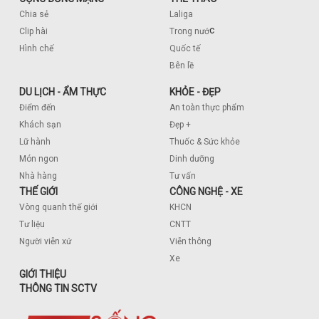
Chia sẻ
Laliga
c
Clip hài
Trong nướ
Hình chế
Quốc tế
Bên lề
DU LỊCH - ẨM THỰC
KHỎE - ĐẸP
Điểm đến
An toàn thực phẩm
Khách sạn
Đẹp +
Lữ hành
Thuốc & Sức khỏe
Món ngon
Dinh dưỡng
Nhà hàng
Tư vấn
THẾ GIỚI
CÔNG NGHỆ - XE
Vòng quanh thế giới
KHCN
Tư liệu
CNTT
Người viễn xứ
Viễn thông
Xe
GIỚI THIỆU
THÔNG TIN SCTV