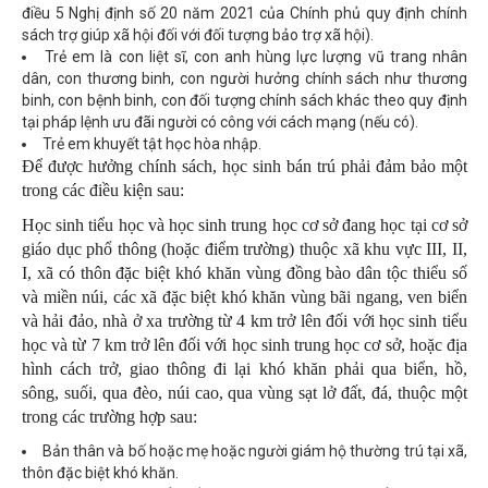
điều 5 Nghị định số 20 năm 2021 của Chính phủ quy định chính
sách trợ giúp xã hội đối với đối tượng bảo trợ xã hội).
Trẻ em là con liệt sĩ, con anh hùng lực lượng vũ trang nhân
dân, con thương binh, con người hưởng chính sách như thương
binh, con bệnh binh, con đối tượng chính sách khác theo quy định
tại pháp lệnh ưu đãi người có công với cách mạng (nếu có).
Trẻ em khuyết tật học hòa nhập.
Để được hưởng chính sách, học sinh bán trú phải đảm bảo một
trong các điều kiện sau:
Học sinh tiểu học và học sinh trung học cơ sở đang học tại cơ sở
giáo dục phổ thông (hoặc điểm trường) thuộc xã khu vực III, II,
I, xã có thôn đặc biệt khó khăn vùng đồng bào dân tộc thiểu số
và miền núi, các xã đặc biệt khó khăn vùng bãi ngang, ven biển
và hải đảo, nhà ở xa trường từ 4 km trở lên đối với học sinh tiểu
học và từ 7 km trở lên đối với học sinh trung học cơ sở, hoặc địa
hình cách trở, giao thông đi lại khó khăn phải qua biển, hồ,
sông, suối, qua đèo, núi cao, qua vùng sạt lở đất, đá, thuộc một
trong các trường hợp sau:
Bản thân và bố hoặc mẹ hoặc người giám hộ thường trú tại xã,
thôn đặc biệt khó khăn.