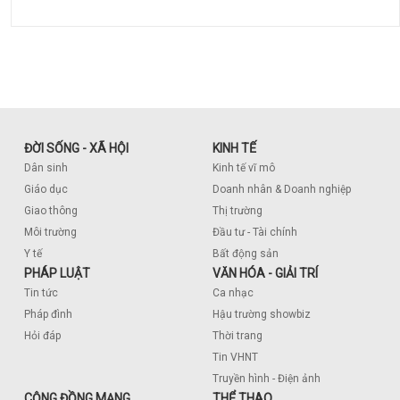
ĐỜI SỐNG - XÃ HỘI
KINH TẾ
Dân sinh
Kinh tế vĩ mô
Giáo dục
Doanh nhân & Doanh nghiệp
Giao thông
Thị trường
Môi trường
Đầu tư - Tài chính
Y tế
Bất động sản
PHÁP LUẬT
VĂN HÓA - GIẢI TRÍ
Tin tức
Ca nhạc
Pháp đình
Hậu trường showbiz
Hỏi đáp
Thời trang
Tin VHNT
Truyền hình - Điện ảnh
CỘNG ĐỒNG MẠNG
THỂ THAO