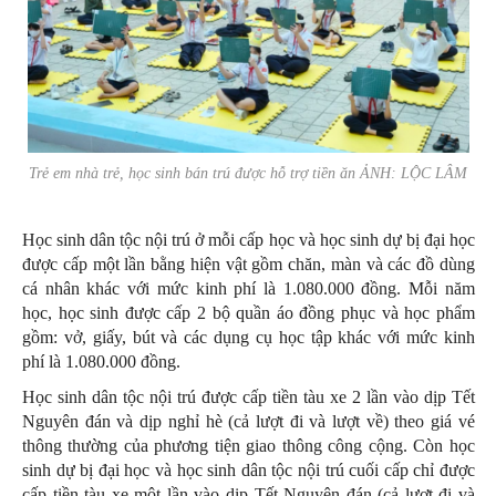
Trẻ em nhà trẻ, học sinh bán trú được hỗ trợ tiền ăn ẢNH: LỘC LÂM
Học sinh dân tộc nội trú ở mỗi cấp học và học sinh dự bị đại học
được cấp một lần bằng hiện vật gồm chăn, màn và các đồ dùng
cá nhân khác với mức kinh phí là 1.080.000 đồng. Mỗi năm
học, học sinh được cấp 2 bộ quần áo đồng phục và học phẩm
gồm: vở, giấy, bút và các dụng cụ học tập khác với mức kinh
phí là 1.080.000 đồng.
Học sinh dân tộc nội trú được cấp tiền tàu xe 2 lần vào dịp Tết
Nguyên đán và dịp nghỉ hè (cả lượt đi và lượt về) theo giá vé
thông thường của phương tiện giao thông công cộng. Còn học
sinh dự bị đại học và học sinh dân tộc nội trú cuối cấp chỉ được
cấp tiền tàu xe một lần vào dịp Tết Nguyên đán (cả lượt đi và