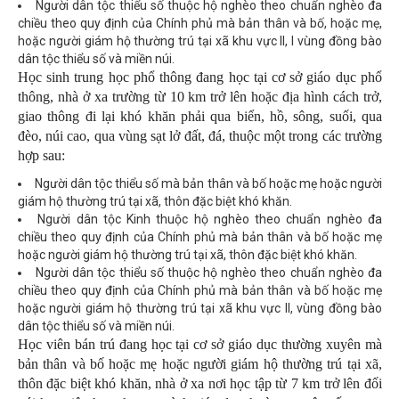
Người dân tộc thiểu số thuộc hộ nghèo theo chuẩn nghèo đa
chiều theo quy định của Chính phủ mà bản thân và bố, hoặc mẹ,
hoặc người giám hộ thường trú tại xã khu vực II, I vùng đồng bào
dân tộc thiểu số và miền núi.
Học sinh trung học phổ thông đang học tại cơ sở giáo dục phổ
thông, nhà ở xa trường từ 10 km trở lên hoặc địa hình cách trở,
giao thông đi lại khó khăn phải qua biển, hồ, sông, suối, qua
đèo, núi cao, qua vùng sạt lở đất, đá, thuộc một trong các trường
hợp sau:
Người dân tộc thiểu số mà bản thân và bố hoặc mẹ hoặc người
giám hộ thường trú tại xã, thôn đặc biệt khó khăn.
Người dân tộc Kinh thuộc hộ nghèo theo chuẩn nghèo đa
chiều theo quy định của Chính phủ mà bản thân và bố hoặc mẹ
hoặc người giám hộ thường trú tại xã, thôn đặc biệt khó khăn.
Người dân tộc thiểu số thuộc hộ nghèo theo chuẩn nghèo đa
chiều theo quy định của Chính phủ mà bản thân và bố hoặc mẹ
hoặc người giám hộ thường trú tại xã khu vực II, vùng đồng bào
dân tộc thiểu số và miền núi.
Học viên bán trú đang học tại cơ sở giáo dục thường xuyên mà
bản thân và bố hoặc mẹ hoặc người giám hộ thường trú tại xã,
thôn đặc biệt khó khăn, nhà ở xa nơi học tập từ 7 km trở lên đối