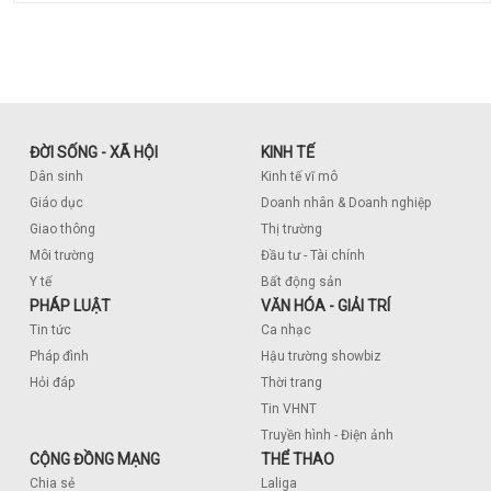
ĐỜI SỐNG - XÃ HỘI
KINH TẾ
Dân sinh
Kinh tế vĩ mô
Giáo dục
Doanh nhân & Doanh nghiệp
Giao thông
Thị trường
Môi trường
Đầu tư - Tài chính
Y tế
Bất động sản
PHÁP LUẬT
VĂN HÓA - GIẢI TRÍ
Tin tức
Ca nhạc
Pháp đình
Hậu trường showbiz
Hỏi đáp
Thời trang
Tin VHNT
Truyền hình - Điện ảnh
CỘNG ĐỒNG MẠNG
THỂ THAO
Chia sẻ
Laliga