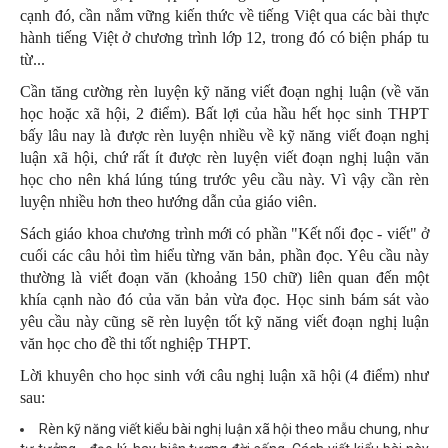
cạnh đó, cần nắm vững kiến thức về tiếng Việt qua các bài thực
hành tiếng Việt ở chương trình lớp 12, trong đó có biện pháp tu
từ...
Cần tăng cường rèn luyện kỹ năng viết đoạn nghị luận (về văn
học hoặc xã hội, 2 điểm). Bất lợi của hầu hết học sinh THPT
bấy lâu nay là được rèn luyện nhiều về kỹ năng viết đoạn nghị
luận xã hội, chứ rất ít được rèn luyện viết đoạn nghị luận văn
học cho nên khá lúng túng trước yêu cầu này. Vì vậy cần rèn
luyện nhiều hơn theo hướng dẫn của giáo viên.
Sách giáo khoa chương trình mới có phần "Kết nối đọc - viết" ở
cuối các câu hỏi tìm hiểu từng văn bản, phần đọc. Yêu cầu này
thường là viết đoạn văn (khoảng 150 chữ) liên quan đến một
khía cạnh nào đó của văn bản vừa đọc. Học sinh bám sát vào
yêu cầu này cũng sẽ rèn luyện tốt kỹ năng viết đoạn nghị luận
văn học cho đề thi tốt nghiệp THPT.
Lời khuyên cho học sinh với câu nghị luận xã hội (4 điểm) như
sau:
Rèn kỹ năng viết kiểu bài nghị luận xã hội theo mẫu chung, như