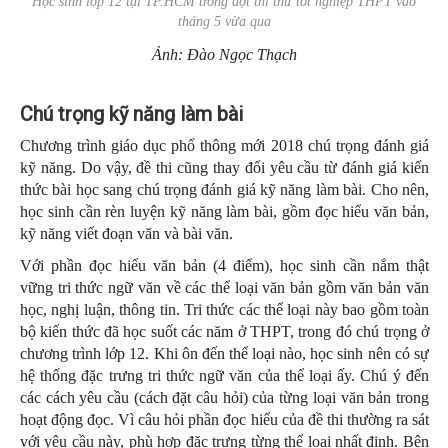
Học sinh lớp 12 tại TP.HCM trong đợt thi thử tốt nghiệp THPT vào
tháng 5 vừa qua
Ảnh: Đào Ngọc Thạch
Chú trọng kỹ năng làm bài
Chương trình giáo dục phổ thông mới 2018 chú trọng đánh giá
kỹ năng. Do vậy, đề thi cũng thay đổi yêu cầu từ đánh giá kiến
thức bài học sang chú trọng đánh giá kỹ năng làm bài. Cho nên,
học sinh cần rèn luyện kỹ năng làm bài, gồm đọc hiểu văn bản,
kỹ năng viết đoạn văn và bài văn.
Với phần đọc hiểu văn bản (4 điểm), học sinh cần nắm thật
vững tri thức ngữ văn về các thể loại văn bản gồm văn bản văn
học, nghị luận, thông tin. Tri thức các thể loại này bao gồm toàn
bộ kiến thức đã học suốt các năm ở THPT, trong đó chú trọng ở
chương trình lớp 12. Khi ôn đến thể loại nào, học sinh nên có sự
hệ thống đặc trưng tri thức ngữ văn của thể loại ấy. Chú ý đến
các cách yêu cầu (cách đặt câu hỏi) của từng loại văn bản trong
hoạt động đọc. Vì câu hỏi phần đọc hiểu của đề thi thường ra sát
với yêu cầu này, phù hợp đặc trưng từng thể loại nhất định. Bên