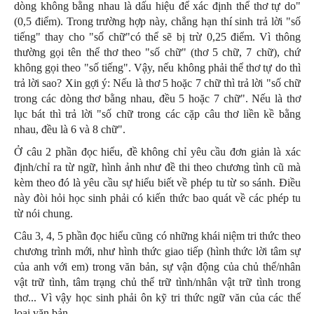
dòng không bằng nhau là dấu hiệu để xác định thể thơ tự do"
(0,5 điểm). Trong trường hợp này, chẳng hạn thí sinh trả lời "số
tiếng" thay cho "số chữ"có thể sẽ bị trừ 0,25 điểm. Vì thông
thường gọi tên thể thơ theo "số chữ" (thơ 5 chữ, 7 chữ), chứ
không gọi theo "số tiếng". Vậy, nếu không phải thể thơ tự do thì
trả lời sao? Xin gợi ý: Nếu là thơ 5 hoặc 7 chữ thì trả lời "số chữ
trong các dòng thơ bằng nhau, đều 5 hoặc 7 chữ". Nếu là thơ
lục bát thì trả lời "số chữ trong các cặp câu thơ liền kề bằng
nhau, đều là 6 và 8 chữ".
Ở câu 2 phần đọc hiểu, đề không chỉ yêu cầu đơn giản là xác
định/chỉ ra từ ngữ, hình ảnh như đề thi theo chương tình cũ mà
kèm theo đó là yêu cầu sự hiểu biết về phép tu từ so sánh. Điều
này đòi hỏi học sinh phải có kiến thức bao quát về các phép tu
từ nói chung.
Câu 3, 4, 5 phần đọc hiểu cũng có những khái niệm tri thức theo
chương trình mới, như hình thức giao tiếp (hình thức lời tâm sự
của anh với em) trong văn bản, sự vận động của chủ thể/nhân
vật trữ tình, tâm trạng chủ thể trữ tình/nhân vật trữ tình trong
thơ... Vì vậy học sinh phải ôn kỹ tri thức ngữ văn của các thể
loại văn bản.