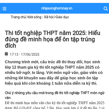
nhipsonghomnay.vn
Trang chủ
Đời sống - Xã hội
Giáo dục
Thi tốt nghiệp THPT năm 2025: Hiểu
đúng đề minh họa để ôn tập trúng
đích
17:13 - 17/06/2025
Chương trình mới, cấu trúc đề thi thay đổi, học sinh
lớp 12 tham gia kỳ thi tốt nghiệp THPT năm 2025 có
nhiều bỡ ngỡ, lo lắng. Với môn ngữ văn, giáo viên có
những lời khuyên sau đây để giúp học sinh ôn tập
hiệu quả khi còn khoảng 1 tuần nữa diễn ra kỳ thi.
Chú ý những yêu cầu mới trong đề thi tốt nghiệp THPT môn ngữ
văn
Đề thi minh họa môn văn cho kỳ thi tốt nghiệp THPT năm 2025
được Bộ GD-ĐT công bố 2 lần. Học sinh lưu ý ở đề thi lần 2 vì