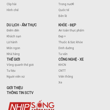
c
Clip hài
Trong nướ
Hình chế
Quốc tế
Bên lề
DU LỊCH - ẨM THỰC
KHỎE - ĐẸP
Điểm đến
An toàn thực phẩm
Khách sạn
Đẹp +
Lữ hành
Thuốc & Sức khỏe
Món ngon
Dinh dưỡng
Nhà hàng
Tư vấn
THẾ GIỚI
CÔNG NGHỆ - XE
Vòng quanh thế giới
KHCN
Tư liệu
CNTT
Người viễn xứ
Viễn thông
Xe
GIỚI THIỆU
THÔNG TIN SCTV