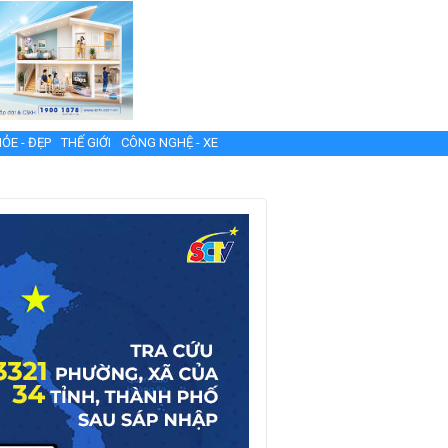
ỎE - ĐẸP
THẾ GIỚI
CÔNG NGHỆ - XE