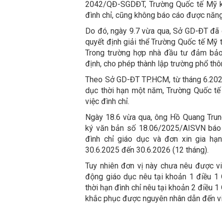
2042/QĐ-SGDĐT, Trường Quốc tế Mỹ k
đình chỉ, cũng không báo cáo được năng 
Do đó, ngày 9.7 vừa qua, Sở GD-ĐT đã
quyết định giải thể Trường Quốc tế Mỹ 
Trong trường hợp nhà đầu tư đảm bảo 
định, cho phép thành lập trường phổ thô
Theo Sở GD-ĐT TP.HCM, từ tháng 6.2024 
dục thời hạn một năm, Trường Quốc t
việc đình chỉ.
Ngày 18.6 vừa qua, ông Hồ Quang Trun
ký văn bản số 18.06/2025/AISVN báo 
đình chỉ giáo dục và đơn xin gia hạ
30.6.2025 đến 30.6.2026 (12 tháng).
Tuy nhiên đơn vị này chưa nêu được v
động giáo dục nêu tại khoản 1 điều 
thời hạn đình chỉ nêu tại khoản 2 điều
khắc phục được nguyên nhân dẫn đến việ