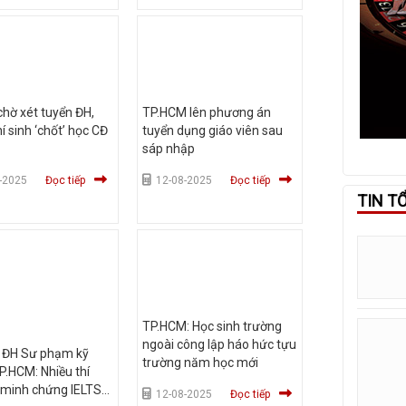
hờ xét tuyển ĐH,
TP.HCM lên phương án
hí sinh ‘chốt’ học CĐ
tuyển dụng giáo viên sau
sáp nhập
-2025
Đọc tiếp
12-08-2025
Đọc tiếp
TIN T
TP.HCM: Học sinh trường
ngoài công lập háo hức tựu
 ĐH Sư phạm kỹ
trường năm học mới
P.HCM: Nhiều thí
 minh chứng IELTS
12-08-2025
Đọc tiếp