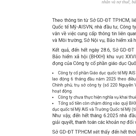
nhân và nợ thuế, b
Theo thông tin từ Sở GD-ĐT TP.HCM, liê
Quốc tế Mỹ-AISVN, nhà đầu tư, Công ty
văn về việc cung cấp thông tin liên qu
và Môi trường; Sở Nội vụ; Bảo hiểm xã h
Kết quả, đến hết ngày 28.6, Sở GD-ĐT 
Bảo hiểm xã hội (BHXH) khu vực XXVII
đọng của Công ty cổ phần giáo dục Quố
Công ty cổ phần Giáo dục quốc tế Mỹ AIS
lao động 6 tháng đầu năm 2025 theo điều
Chính phủ; trụ sở công ty (số 220 Nguyễn
hoạt động.
Công ty chưa thực hiện nghĩa vụ khai thu
Tổng số tiền còn chậm đóng vào quỹ BH
dục quốc tế Mỹ AIS và Trường Quốc tế Mỹ (t
Như vậy, đến hết tháng 6.2025 nhà đầu
giải quyết, thanh toán các khoản nợ đối 
Sở GD-ĐT TP.HCM xét thấy đến hết thời 