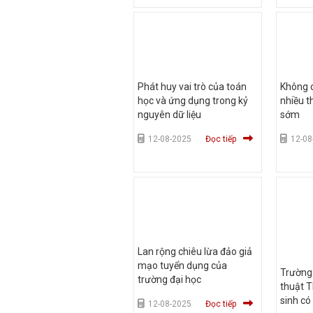
Phát huy vai trò của toán
Không c
học và ứng dụng trong kỷ
nhiều t
nguyên dữ liệu
sớm
12-08-2025
Đọc tiếp
12-08
Lan rộng chiêu lừa đảo giả
mạo tuyển dụng của
Trường
trường đại học
thuật T
sinh có
12-08-2025
Đọc tiếp