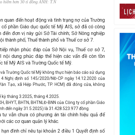
ảo hiểm hơn 30 tỉ đồng ẢNH: T.N
n quan đến hoạt động và tình trạng nợ của Trường
 cổ phần Giáo dục quốc tế Mỹ AIS, sở đã có công
an đến đơn vị này gửi Sở Tài chính; Sở Nông nghiệp
ội thành phố; Thuế thành phố và Thuế cơ sở 7.
tiếp nhận phúc đáp của Sở Nội vụ, Thuế cơ sở 7,
 nội dung phúc đáp thể hiện các vấn đề còn tồn
c tế Mỹ AIS và Trường Quốc tế Mỹ.
 và Trường Quốc tế Mỹ không thực hiện báo cáo sử dụng
 4 Nghị định số 145/2020/NĐ-CP ngày 14.12.2020 của
 Văn Tạo, xã Hiệp Phước, TP. HCM) đã đóng cửa, không
ế kỳ tháng 3.2025, tháng 4.2025.
XH, BHYT, BHTN, BHTNLĐ-BNN của Công ty cổ phần Giáo
ính đến ngày 31.5.2025) là 31.428.523.977 đồng.
 tư vẫn chưa có phương án tài chính hiệu quả để
với các cơ quan quản lý khác.
hạn đình chỉ nêu tại khoản 2 điều 1 Quyết định số