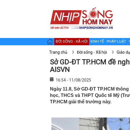
ĐỜI SỐNG - XÃ HỘI
KINH TẾ
PHÁP LUẬT
Trang chủ
Đời sống - Xã hội
Giáo d
Sở GD-ĐT TP.HCM đề nghị
AISVN
16:54 - 11/08/2025
Ngày 11.8, Sở GD-ĐT TP.HCM thông ti
học, THCS và THPT Quốc tế Mỹ (Trư
TP.HCM giải thể trường này.