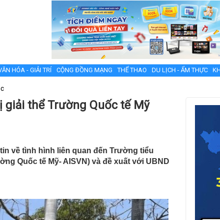
VĂN HÓA - GIẢI TRÍ
CỘNG ĐỒNG MẠNG
THỂ THAO
DU LỊCH - ẨM THỰC
KH
ục
 giải thể Trường Quốc tế Mỹ
n về tình hình liên quan đến Trường tiểu
ờng Quốc tế Mỹ- AISVN) và đề xuất với UBND