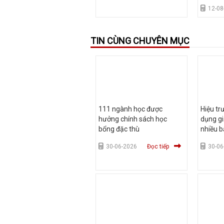
không h
12-08
TIN CÙNG CHUYÊN MỤC
111 ngành học được
Hiệu tr
hưởng chính sách học
dụng gi
bổng đặc thù
nhiều b
30-06-2026
Đọc tiếp
30-06