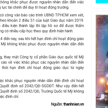
hông khắc phục được nguyên nhân dẫn đến việc
lực tài chính để duy trì hoạt động trường.
 có công văn báo cáo trình UBND TP.HCM xem xét,
theo khoản 2 điều 51 của luật Giáo dục năm 2019.
điều kiện thành lập thì lập hồ sơ để được thẩm
ng có nhiều cấp học theo quy định hiện hành.
đến nay, sau khi hết hạn đình chỉ hoạt động giáo
ế Mỹ không khắc phục được nguyên nhân dẫn đến
g, thay mặt Công ty cổ phần Giáo dục quốc tế Mỹ
cáo về việc khắc phục các nguyên nhân dẫn đến
n thời hạn đình chỉ hoạt động giáo dục từ ngày
iệc khắc phục nguyên nhân dẫn đến đình chỉ hoạt
1 Quyết định số 2042/QĐ-SGDĐT. Như vậy đến hết
 1 Quyết định số 2042/QĐ, Trường Quốc tế Mỹ không
c đình chỉ.
Nguồn:
thanhnien.vn