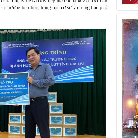
tỉnh Gia Lai, NXBGDVN tiếp tục trao tặng 271.161 bản
i các trường tiểu học, trung học cơ sở và trung học phổ
.