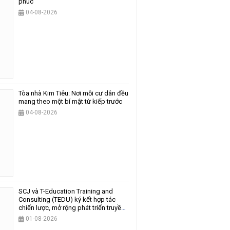
phúc
04-08-2026
Tòa nhà Kim Tiêu: Nơi mỗi cư dân đều
mang theo một bí mật từ kiếp trước
04-08-2026
SCJ và T-Education Training and
Consulting (TEDU) ký kết hợp tác
chiến lược, mở rộng phát triển truyền
thông và giáo dục
01-08-2026