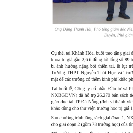
Ông Đặng Thanh Hải, Phó tổng giám đốc NXB
Duyên, Phó giá
Cụ thể, tại Khánh Hòa,
buổi trao tặng gia
khoa trị giá gần 2,6 tỉ đồng tới tổng số 89
bị ảnh hưởng nặng bởi thiên tai, lũ lụt
Trường THPT Nguyễn Thái Học và Trườn
mặt để các trường có thêm kinh phí khắc ph
Tại buổi lễ, Công ty cổ phần Đầu tư và P
NXBGDVN) đã hỗ trợ 26.270 bản sách tiến
giáo dục tại TP.Đà Nẵng (đơn vị thành v
khảo dùng cho thư viện trường học trị giá 1
Sau chương trình tặng sách giai đoạn 1, 
cho giai đoạn 2 (gồm 78 trường học) của t