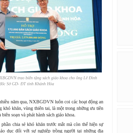
XBGDVN trao biển tặng sách giáo khoa cho ông Lê Đình
 đốc Sở GD- ĐT tỉnh Khánh Hòa
iều năm qua, NXBGDVN luôn coi các hoạt động an
ng khó khăn, vùng thiên tai, là một trong những ưu tiên
biên soạn và phát hành sách giáo khoa.
p phần chia sẻ khó khăn trước mắt mà còn thể hiện sự
áo dục đối với sự nghiệp trồng người tại những địa