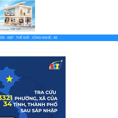
ỎE - ĐẸP
THẾ GIỚI
CÔNG NGHỆ - XE