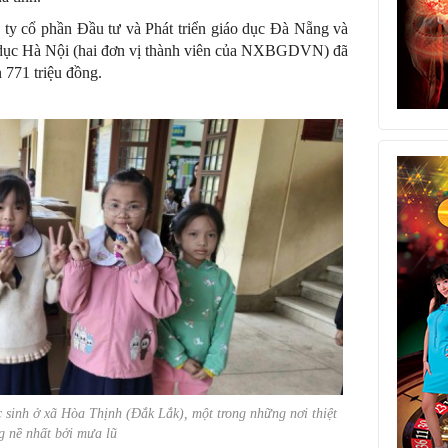
ty cổ phần Đầu tư và Phát triển giáo dục Đà Nẵng và
o dục Hà Nội (hai đơn vị thành viên của NXBGDVN) đã
n 771 triệu đồng.
inh ở xã Hòa Thịnh (Đắk Lắk), một trong những nơi thiệt
g nề nhất bởi mưa lũ