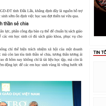
 GD-ĐT tỉnh Đắk Lắk, khẳng định đây là nguồn hỗ trợ
c sinh sớm ổn định việc học sau đợt thiên tai vừa qua.
nh thần sẻ chia
 lực, phân công địa bàn cụ thể để chuẩn bị sách giáo
ể các em học sinh có đủ sách giáo khoa, phục vụ cho
hông chỉ thể hiện trách nhiệm xã hội của một doanh
TIN T
 mà còn lan tỏa tinh thần sẻ chia, tương thân tương ái
o đi hôm nay không chỉ là tài liệu học tập, mà còn là
thêm động lực để các em học sinh vùng lũ vững bước tới