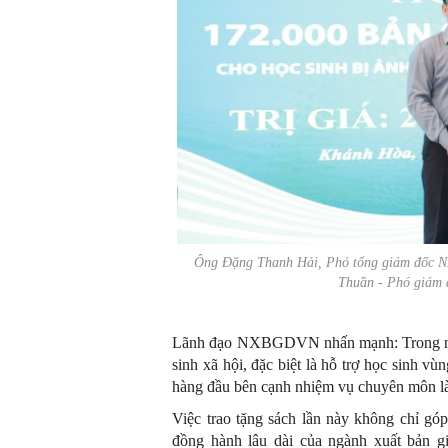
Ông Đặng Thanh Hải, Phó tổng giám đốc N
Thuần - Phó giám
Lãnh đạo NXBGDVN nhấn mạnh: Trong nh
sinh xã hội, đặc biệt là hỗ trợ học sinh vù
hàng đầu bên cạnh nhiệm vụ chuyên môn là 
Việc trao tặng sách lần này không chỉ gó
đồng hành lâu dài của ngành xuất bản gi