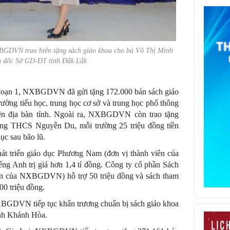
GDVN trao biển tặng sách giáo khoa cho bà Võ Thị Minh
m đốc Sở GD-ĐT tỉnh Đắk Lắk
i đoạn 1, NXBGDVN đã gửi tặng 172.000 bản sách giáo
 trường tiểu học, trung học cơ sở và trung học phổ thông
 trên địa bàn tỉnh. Ngoài ra, NXBGDVN còn trao tặng
g THCS Nguyễn Du, mỗi trường 25 triệu đồng tiền
ục sau bão lũ.
hát triển giáo dục Phương Nam (đơn vị thành viên của
g Anh trị giá hơn 1,4 tỉ đồng. Công ty cổ phần Sách
iên của NXBGDVN) hỗ trợ 50 triệu đồng và sách tham
00 triệu đồng.
NXBGDVN tiếp tục khẩn trương chuẩn bị sách giáo khoa
ỉnh Khánh Hòa.