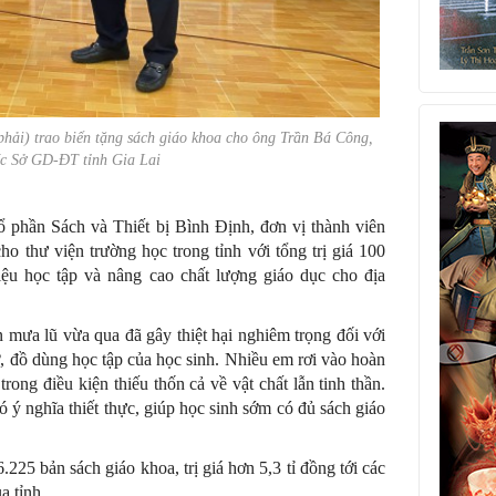
i) trao biển tặng sách giáo khoa cho ông Trần Bá Công,
c Sở GD-ĐT tỉnh Gia Lai
 phần Sách và Thiết bị Bình Định, đơn vị thành viên
thư viện trường học trong tỉnh với tổng trị giá 100
iệu học tập và nâng cao chất lượng giáo dục cho địa
 mưa lũ vừa qua đã gây thiệt hại nghiêm trọng đối với
ở, đồ dùng học tập của học sinh. Nhiều em rơi vào hoàn
ong điều kiện thiếu thốn cả về vật chất lẫn tinh thần.
ý nghĩa thiết thực, giúp học sinh sớm có đủ sách giáo
 bản sách giáo khoa, trị giá hơn 5,3 tỉ đồng tới các
a tỉnh.