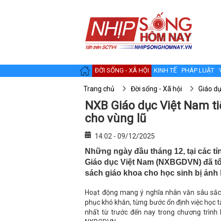
ĐỜI SỐNG - XÃ HỘI
KINH TẾ
PHÁP LUẬT
Trang chủ
Đời sống - Xã hội
Giáo d
NXB Giáo dục Việt Nam ti
cho vùng lũ
14:02 - 09/12/2025
Những ngày đầu tháng 12, tại các tỉ
Giáo dục Việt Nam (NXBGDVN) đã tổ 
sách giáo khoa cho học sinh bị ảnh
Hoạt động mang ý nghĩa nhân văn sâu sắc, 
phục khó khăn, từng bước ổn định việc học tập
nhất từ trước đến nay trong chương trình 