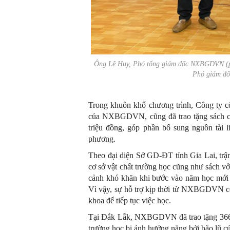
Ông Lê Huy, Phó tổng giám đốc NXBGDVN (phả
Phó giám đố
Trong khuôn khổ chương trình, Công ty cổ
của NXBGDVN, cũng đã trao tặng sách cho 
triệu đồng, góp phần bổ sung nguồn tài l
phương.
Theo đại diện Sở GD-ĐT tỉnh Gia Lai, trận
cơ sở vật chất trường học cũng như sách v
cảnh khó khăn khi bước vào năm học mới tr
Vì vậy, sự hỗ trợ kịp thời từ NXBGDVN có 
khoa để tiếp tục việc học.
Tại Đắk Lắk, NXBGDVN đã trao tặng 366.225
trường học bị ảnh hưởng nặng bởi bão lũ củ