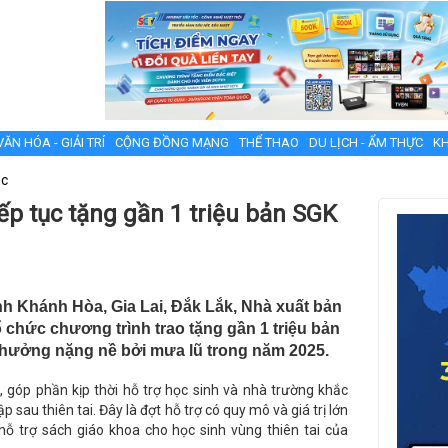
VĂN HÓA - GIẢI TRÍ
CỘNG ĐỒNG MẠNG
THỂ THAO
DU LỊCH - ẨM THỰC
KH
ục
ếp tục tặng gần 1 triệu bản SGK
nh Khánh Hòa, Gia Lai, Đắk Lắk, Nhà xuất bản
chức chương trình trao tặng gần 1 triệu bản
 hưởng nặng nề bởi mưa lũ trong năm 2025.
góp phần kịp thời hỗ trợ học sinh và nhà trường khắc
 sau thiên tai. Đây là đợt hỗ trợ có quy mô và giá trị lớn
hỗ trợ sách giáo khoa cho học sinh vùng thiên tai của