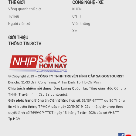
THẾ GIỚI
CÔNG NGHỆ - XE
Vòng quanh thế giới
KHCN
Tư liệu
CNTT
Người viễn xứ
Viễn thông
Xe
GIỚI THIỆU
THÔNG TIN SCTV
© Copyright 2019 –
CÔNG TY TNHH TRUYỀN HÌNH CÁP SAIGONTOURIST
Địa chỉ:
31-33 Đinh Công Tráng, P. Tân Định, Tp. Hồ Chí Minh.
Chịu trách nhiệm nội dung:
Ông Lương Quốc Huy, Tổng giám đốc Công ty
TNHH Truyền hình Cáp Saigontourist.
Giấy phép trang thông tin điện tử tổng hợp số:
33/GP-STTTT do Sở Thông
tin và truyền thông TPHCM cấp ngày 20/5/2019. Cập nhật giấy phép theo
quyết định số 7699/GP-TTĐT ngày 13 tháng 7 năm 2026 của sở VH&TT
Tp.HCM.