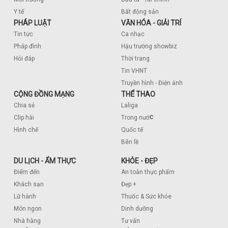
Y tế
Bất động sản
PHÁP LUẬT
VĂN HÓA - GIẢI TRÍ
Tin tức
Ca nhạc
Pháp đình
Hậu trường showbiz
Hỏi đáp
Thời trang
Tin VHNT
Truyền hình - Điện ảnh
CỘNG ĐỒNG MẠNG
THỂ THAO
Chia sẻ
Laliga
c
Clip hài
Trong nướ
Hình chế
Quốc tế
Bên lề
DU LỊCH - ẨM THỰC
KHỎE - ĐẸP
Điểm đến
An toàn thực phẩm
Khách sạn
Đẹp +
Lữ hành
Thuốc & Sức khỏe
Món ngon
Dinh dưỡng
Nhà hàng
Tư vấn