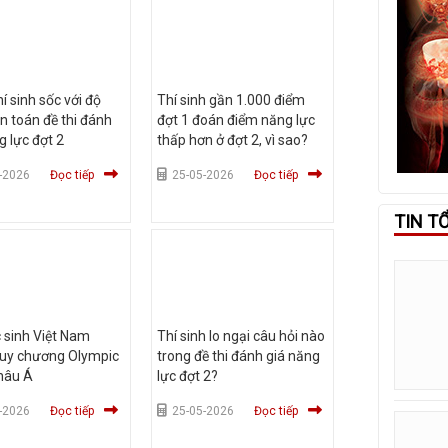
hí sinh sốc với độ
Thí sinh gần 1.000 điểm
 toán đề thi đánh
đợt 1 đoán điểm năng lực
g lực đợt 2
thấp hơn ở đợt 2, vì sao?
-2026
Đọc tiếp
25-05-2026
Đọc tiếp
TIN T
 sinh Việt Nam
Thí sinh lo ngại câu hỏi nào
huy chương Olympic
trong đề thi đánh giá năng
châu Á
lực đợt 2?
-2026
Đọc tiếp
25-05-2026
Đọc tiếp