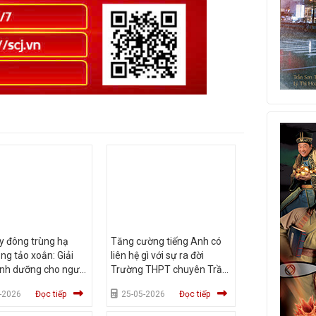
y đông trùng hạ
Tăng cường tiếng Anh có
ng tảo xoắn: Giải
liên hệ gì với sự ra đời
inh dưỡng cho người
Trường THPT chuyên Trần
chay
Đại Nghĩa?
-2026
Đọc tiếp
25-05-2026
Đọc tiếp