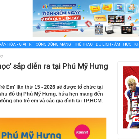
VĂN HÓA - GIẢI TRÍ
CỘNG ĐỒNG MẠNG
THỂ THAO
DU LỊCH - ẨM THỰC
KH
ục
học’ sắp diễn ra tại Phú Mỹ Hưng
 Em' lần thứ 15 - 2026 sẽ được tổ chức tại
 khu đô thị Phú Mỹ Hưng, hứa hẹn mang đến
 động cho trẻ em và các gia đình tại TP.HCM.