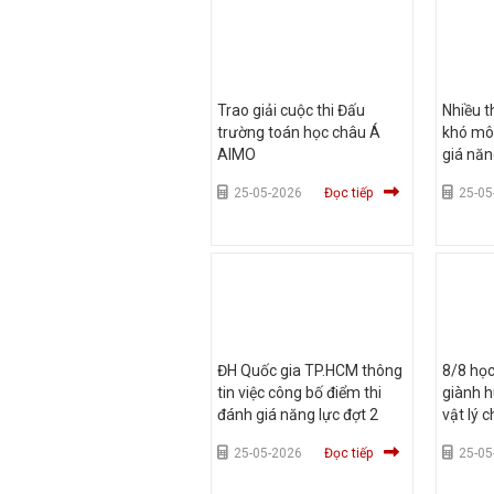
Trao giải cuộc thi Đấu
Nhiều t
trường toán học châu Á
khó môn
AIMO
giá năn
25-05-2026
Đọc tiếp
25-05
ĐH Quốc gia TP.HCM thông
8/8 học
tin việc công bố điểm thi
giành 
đánh giá năng lực đợt 2
vật lý 
25-05-2026
Đọc tiếp
25-05