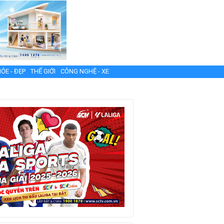
ỎE - ĐẸP
THẾ GIỚI
CÔNG NGHỆ - XE