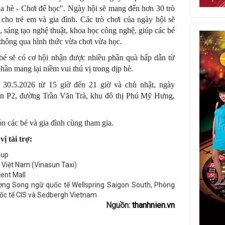
a hè - Chơi để học". Ngày hội sẽ mang đến hơn 30 trò
cho trẻ em và gia đình. Các trò chơi của ngày hội sẽ
, sáng tạo nghệ thuật, khoa học công nghệ, giúp các bé
 thông qua hình thức vừa chơi vừa học.
 bé sẽ có cơ hội nhận được nhiều phần quà hấp dẫn từ
hần mang lại niềm vui thú vị trong dịp hè.
y 30.5.2026 từ 15 giờ đến 21 giờ và chủ nhật, ngày
iên P2, đường Trần Văn Trà, khu đô thị Phú Mỹ Hưng,
n các bé và gia đình cùng tham gia.
ị tài trợ:
oup
 Việt Nam (Vinasun Taxi)
ent Mall
ờng Song ngữ quốc tế Wellspring Saigon South, Phòng
ốc tế CIS và Sedbergh Vietnam
Nguồn:
thanhnien.vn