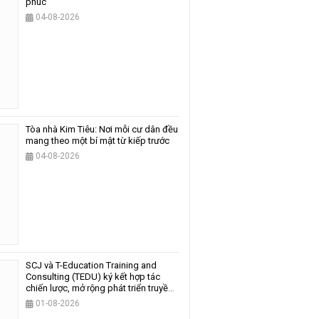
phúc
04-08-2026
Tòa nhà Kim Tiêu: Nơi mỗi cư dân đều
mang theo một bí mật từ kiếp trước
04-08-2026
SCJ và T-Education Training and
Consulting (TEDU) ký kết hợp tác
chiến lược, mở rộng phát triển truyền
thông và giáo dục
01-08-2026