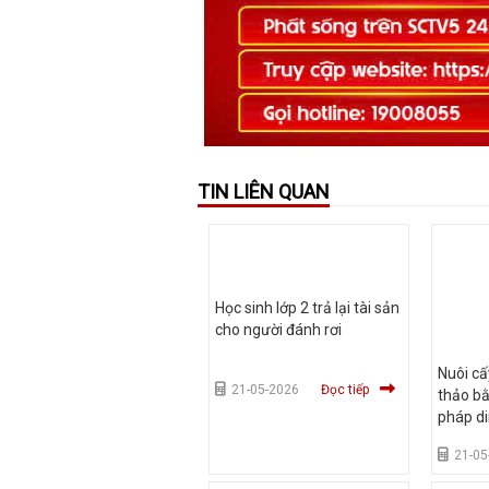
TIN LIÊN QUAN
Học sinh lớp 2 trả lại tài sản
cho người đánh rơi
Nuôi cấ
21-05-2026
Đọc tiếp
thảo bằ
pháp d
thuần 
21-05