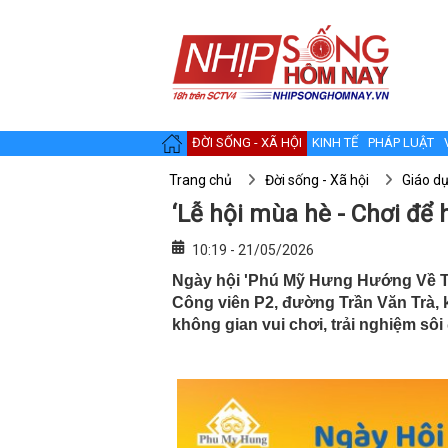
ĐỜI SỐNG - XÃ HỘI
KINH TẾ
PHÁP LUẬT
Trang chủ
Đời sống - Xã hội
Giáo d
‘Lễ hội mùa hè - Chơi để 
10:19 - 21/05/2026
Ngày hội 'Phú Mỹ Hưng Hướng Về Trẻ
Công viên P2, đường Trần Văn Trà,
không gian vui chơi, trải nghiệm sôi