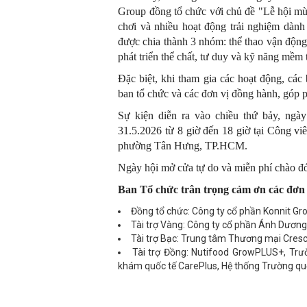
Group đồng tổ chức với chủ đề "Lễ hội mù
chơi và nhiều hoạt động trải nghiệm dành 
được chia thành 3 nhóm: thể thao vận động
phát triển thể chất, tư duy và kỹ năng mềm
Đặc biệt, khi tham gia các hoạt động, các
ban tổ chức và các đơn vị đồng hành, góp p
Sự kiện diễn ra vào chiều thứ bảy, ngà
31.5.2026 từ 8 giờ đến 18 giờ tại Công v
phường Tân Hưng, TP.HCM.
Ngày hội mở cửa tự do và miễn phí chào đó
Ban Tổ chức trân trọng cảm ơn các đơn v
Đồng tổ chức: Công ty cổ phần Konnit Gr
Tài trợ Vàng: Công ty cổ phần Ánh Dương
Tài trợ Bạc: Trung tâm Thương mại Cresc
Tài trợ Đồng: Nutifood GrowPLUS+, Trư
khám quốc tế CarePlus, Hệ thống Trường qu