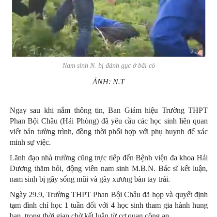
Nam sinh N. bị đánh gục ở bãi cỏ
ẢNH: N.T
Ngay sau khi nắm thông tin, Ban Giám hiệu Trường THPT
Phan Bội Châu (Hải Phòng) đã yêu cầu các học sinh liên quan
viết bản tường trình, đồng thời phối hợp với phụ huynh để xác
minh sự việc.
Lãnh đạo nhà trường cũng trực tiếp đến Bệnh viện đa khoa Hải
Dương thăm hỏi, động viên nam sinh M.B.N. Bác sĩ kết luận,
nam sinh bị gãy sống mũi và gãy xương bàn tay trái.
Ngày 29.9, Trường THPT Phan Bội Châu đã họp và quyết định
tạm đình chỉ học 1 tuần đối với 4 học sinh tham gia hành hung
bạn, trong thời gian chờ kết luận từ cơ quan công an.