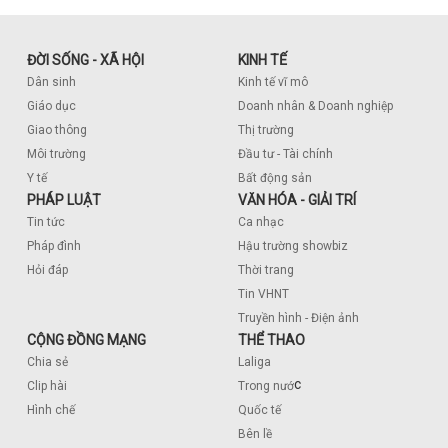
ĐỜI SỐNG - XÃ HỘI
KINH TẾ
Dân sinh
Kinh tế vĩ mô
Giáo dục
Doanh nhân & Doanh nghiệp
Giao thông
Thị trường
Môi trường
Đầu tư - Tài chính
Y tế
Bất động sản
PHÁP LUẬT
VĂN HÓA - GIẢI TRÍ
Tin tức
Ca nhạc
Pháp đình
Hậu trường showbiz
Hỏi đáp
Thời trang
Tin VHNT
Truyền hình - Điện ảnh
CỘNG ĐỒNG MẠNG
THỂ THAO
Chia sẻ
Laliga
c
Clip hài
Trong nướ
Hình chế
Quốc tế
Bên lề