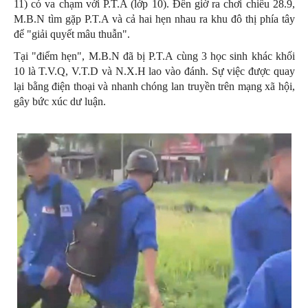
11) có va chạm với P.T.A (lớp 10). Đến giờ ra chơi chiều 28.9,
M.B.N tìm gặp P.T.A và cả hai hẹn nhau ra khu đô thị phía tây
để "giải quyết mâu thuẫn".
Tại "điểm hẹn", M.B.N đã bị P.T.A cùng 3 học sinh khác khối
10 là T.V.Q, V.T.D và N.X.H lao vào đánh. Sự việc được quay
lại bằng điện thoại và nhanh chóng lan truyền trên mạng xã hội,
gây bức xúc dư luận.