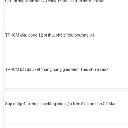
Gia Lai họp khẩn sau vụ cháy 16 tàu cá trên đầm Thị Nại
TP.HCM điều động 12 bí thư, phó bí thư phường, xã
TP.HCM bắt đầu xét thăng hạng giáo viên: Tiêu chí ra sao?
Sáp nhập 4 trường cao đẳng công lập trên địa bàn tỉnh Cà Mau