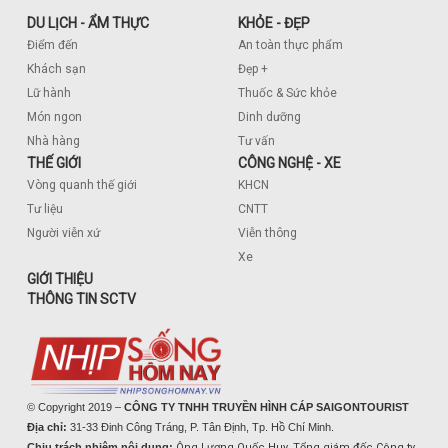
DU LỊCH - ẨM THỰC
KHỎE - ĐẸP
Điểm đến
An toàn thực phẩm
Khách sạn
Đẹp +
Lữ hành
Thuốc & Sức khỏe
Món ngon
Dinh dưỡng
Nhà hàng
Tư vấn
THẾ GIỚI
CÔNG NGHỆ - XE
Vòng quanh thế giới
KHCN
Tư liệu
CNTT
Người viễn xứ
Viễn thông
Xe
GIỚI THIỆU
THÔNG TIN SCTV
© Copyright 2019 –
CÔNG TY TNHH TRUYỀN HÌNH CÁP SAIGONTOURIST
Địa chỉ:
31-33 Đinh Công Tráng, P. Tân Định, Tp. Hồ Chí Minh.
Chịu trách nhiệm nội dung:
Ông Lương Quốc Huy, Tổng giám đốc Công ty