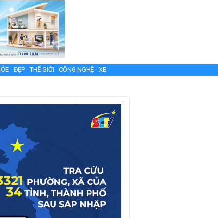
ỎE - ĐẸP
THẾ GIỚI
CÔNG NGHỆ - XE