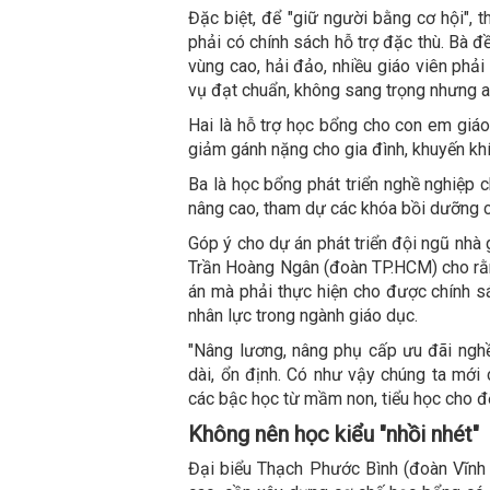
Đặc biệt, để "giữ người bằng cơ hội", 
phải có chính sách hỗ trợ đặc thù. Bà đề
vùng cao, hải đảo, nhiều giáo viên phải
vụ đạt chuẩn, không sang trọng nhưng a
Hai là hỗ trợ học bổng cho con em giáo
giảm gánh nặng cho gia đình, khuyến khí
Ba là học bổng phát triển nghề nghiệp c
nâng cao, tham dự các khóa bồi dưỡng c
Góp ý cho dự án phát triển đội ngũ nhà 
Trần Hoàng Ngân (đoàn TP.HCM) cho rằn
án mà phải thực hiện cho được chính sá
nhân lực trong ngành giáo dục.
"Nâng lương, nâng phụ cấp ưu đãi ngh
dài, ổn định. Có như vậy chúng ta mới
các bậc học từ mầm non, tiểu học cho đ
Không nên học kiểu "nhồi nhét"
Đại biểu Thạch Phước Bình (đoàn Vĩnh L