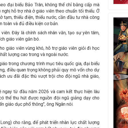
theo đại biểu Bảo Trân, không thể chỉ bằng cấp mà
 nghị hỗ trợ nhà ở giáo viên theo chuẩn tối thiểu. Ở
 ở tạm, thiếu điện, thiếu nước, cần đầu tư nhà công
n toàn và đủ điều kiện cơ bản.
 viên. Đây là chính sách nhân văn, tạo sự yên tâm,
ch giáo viên gắn bó.
ho giáo viên vùng khó, hỗ trợ giáo viên giỏi đi học
hất lượng cao trong và ngoài nước.
giáo trong chương trình mục tiêu quốc gia, đại biểu
g, điều quan trọng không phải quy mô vốn cho dự
ch ưu đãi đặc thù vượt trội cho đội ngũ nhà giáo,
ề ngay từ đầu năm 2026 và cam kết thực hiện lâu
 có thể thu hút được nguồn đội ngũ giảng dạy cho
ến giáo dục phổ thông", ông Ngân nói.
ong) cho rằng, để phát triển nhân lực chất lượng