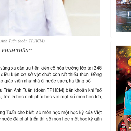
n Anh Tuấn (đoàn TP.HCM)
: PHẠM THẮNG
 vùng xa cần ưu tiên kiên cố hóa trường lớp tại 248
i điều kiện cơ sở vật chất còn rất thiếu thốn. Đồng
cho giáo viên như nhà ở, nước sạch, hạ tầng số.
ểu Trần Anh Tuấn (đoàn TP.HCM) băn khoăn khi "số
, tức là học sinh phải học với một số môn học lớn,
ông Tuấn cho biết, số môn học một học kỳ của Việt
 nước đã phát triển thì số môn học một học kỳ gần