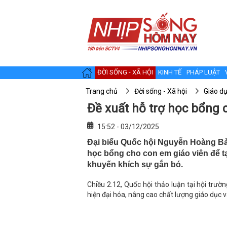
ĐỜI SỐNG - XÃ HỘI
KINH TẾ
PHÁP LUẬT
Trang chủ
Đời sống - Xã hội
Giáo d
Đề xuất hỗ trợ học bổng 
15:52 - 03/12/2025
Đại biểu Quốc hội Nguyễn Hoàng Bả
học bổng cho con em giáo viên để t
khuyến khích sự gắn bó.
Chiều 2.12, Quốc hội thảo luận tại hội trư
hiện đại hóa, nâng cao chất lượng giáo dục v