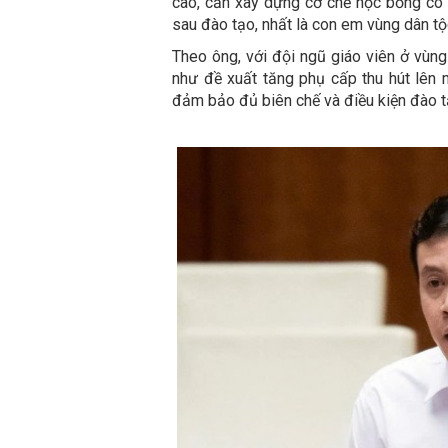
cao, cần xây dựng cơ chế học bổng có 
sau đào tạo, nhất là con em vùng dân tộ
Theo ông, với đội ngũ giáo viên ở vùn
như đề xuất tăng phụ cấp thu hút lên 
đảm bảo đủ biên chế và điều kiện đào t