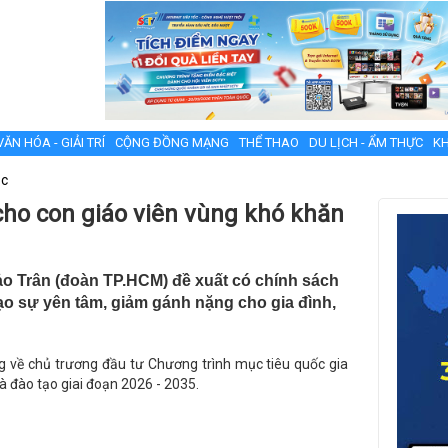
VĂN HÓA - GIẢI TRÍ
CỘNG ĐỒNG MẠNG
THỂ THAO
DU LỊCH - ẨM THỰC
KH
ục
cho con giáo viên vùng khó khăn
o Trân (đoàn TP.HCM) đề xuất có chính sách
ạo sự yên tâm, giảm gánh nặng cho gia đình,
ờng về chủ trương đầu tư Chương trình mục tiêu quốc gia
à đào tạo giai đoạn 2026 - 2035.