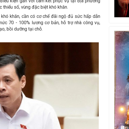
điều kiện gắn với cam kết phục vụ tại địa phương
c thiểu số, vùng đặc biệt khó khăn.
g khó khăn, cần có cơ chế đãi ngộ đủ sức hấp dẫn
mức 70 - 100% lương cơ bản, hỗ trợ nhà công vụ,
ạo, bồi dưỡng tại chỗ.