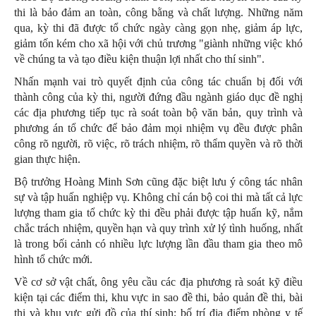
thi là bảo đảm an toàn, công bằng và chất lượng. Những năm
qua, kỳ thi đã được tổ chức ngày càng gọn nhẹ, giảm áp lực,
giảm tốn kém cho xã hội với chủ trương "giành những việc khó
về chúng ta và tạo điều kiện thuận lợi nhất cho thí sinh".
Nhấn mạnh vai trò quyết định của công tác chuẩn bị đối với
thành công của kỳ thi, người đứng đầu ngành giáo dục đề nghị
các địa phương tiếp tục rà soát toàn bộ văn bản, quy trình và
phương án tổ chức để bảo đảm mọi nhiệm vụ đều được phân
công rõ người, rõ việc, rõ trách nhiệm, rõ thẩm quyền và rõ thời
gian thực hiện.
Bộ trưởng Hoàng Minh Sơn cũng đặc biệt lưu ý công tác nhân
sự và tập huấn nghiệp vụ. Không chỉ cán bộ coi thi mà tất cả lực
lượng tham gia tổ chức kỳ thi đều phải được tập huấn kỹ, nắm
chắc trách nhiệm, quyền hạn và quy trình xử lý tình huống, nhất
là trong bối cảnh có nhiều lực lượng lần đầu tham gia theo mô
hình tổ chức mới.
Về cơ sở vật chất, ông yêu cầu các địa phương rà soát kỹ điều
kiện tại các điểm thi, khu vực in sao đề thi, bảo quản đề thi, bài
thi và khu vực gửi đồ của thí sinh; bố trí địa điểm phòng y tế