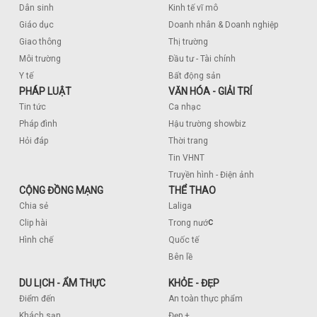
Dân sinh
Kinh tế vĩ mô
Giáo dục
Doanh nhân & Doanh nghiệp
Giao thông
Thị trường
Môi trường
Đầu tư - Tài chính
Y tế
Bất động sản
PHÁP LUẬT
VĂN HÓA - GIẢI TRÍ
Tin tức
Ca nhạc
Pháp đình
Hậu trường showbiz
Hỏi đáp
Thời trang
Tin VHNT
Truyền hình - Điện ảnh
CỘNG ĐỒNG MẠNG
THỂ THAO
Chia sẻ
Laliga
c
Clip hài
Trong nướ
Hình chế
Quốc tế
Bên lề
DU LỊCH - ẨM THỰC
KHỎE - ĐẸP
Điểm đến
An toàn thực phẩm
Khách sạn
Đẹp +