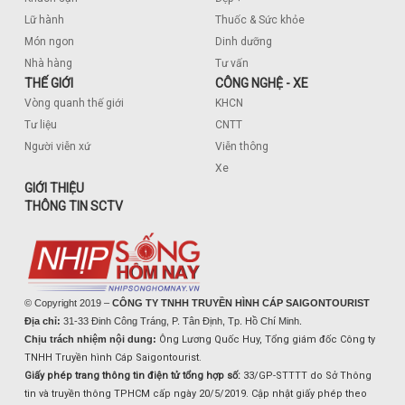
Lữ hành
Thuốc & Sức khỏe
Món ngon
Dinh dưỡng
Nhà hàng
Tư vấn
THẾ GIỚI
CÔNG NGHỆ - XE
Vòng quanh thế giới
KHCN
Tư liệu
CNTT
Người viễn xứ
Viễn thông
Xe
GIỚI THIỆU
THÔNG TIN SCTV
© Copyright 2019 –
CÔNG TY TNHH TRUYỀN HÌNH CÁP SAIGONTOURIST
Địa chỉ:
31-33 Đinh Công Tráng, P. Tân Định, Tp. Hồ Chí Minh.
Chịu trách nhiệm nội dung:
Ông Lương Quốc Huy, Tổng giám đốc Công ty
TNHH Truyền hình Cáp Saigontourist.
Giấy phép trang thông tin điện tử tổng hợp số:
33/GP-STTTT do Sở Thông
tin và truyền thông TPHCM cấp ngày 20/5/2019. Cập nhật giấy phép theo