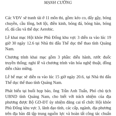
MẠNH CƯỜNG
Các VĐV sẽ tranh tài ở 11 môn thi, gồm: kéo co, đẩy gậy, bóng
chuyền, cầu lông, bơi lội, điền kinh, bóng đá, bóng bàn, bóng
rổ, đá cầu và thể dục Aerobic.
Lễ khai mạc Hội khỏe Phù Đổng khu vực 3 diễn ra vào lúc 19
giờ 30 ngày 12.6 tại Nhà thi đấu Thể dục thể thao tỉnh Quảng
Nam.
Chương trình khai mạc gồm 3 phần: diễu hành, rước đuốc
truyền thống; nghi lễ và chương trình văn hóa nghệ thuật, đồng
diễn chào mừng.
Lễ bế mạc sẽ diễn ra vào lúc 15 giờ ngày 20.6, tại Nhà thi đấu
Thể dục thể thao tỉnh Quảng Nam.
Phát biểu tại buổi họp báo, ông Trần Anh Tuấn, Phó chủ tịch
UBND tỉnh Quảng Nam, cho biết với trách nhiệm của địa
phương được Bộ GD-ĐT ủy nhiệm đăng cai tổ chức Hội khỏe
Phù Đổng khu vực 3, lãnh đạo tỉnh, các cấp, ngành, địa phương
trên địa bàn đã tập trung nguồn lực và hoàn tất công tác chuẩn