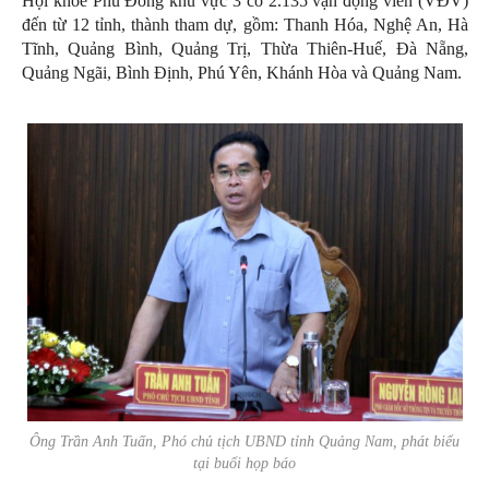
Hội khỏe Phù Đổng khu vực 3 có 2.135 vận động viên (VĐV)
đến từ 12 tỉnh, thành tham dự, gồm: Thanh Hóa, Nghệ An, Hà
Tĩnh, Quảng Bình, Quảng Trị, Thừa Thiên-Huế, Đà Nẵng,
Quảng Ngãi, Bình Định, Phú Yên, Khánh Hòa và Quảng Nam.
Ông Trần Anh Tuấn, Phó chủ tịch UBND tỉnh Quảng Nam, phát biểu
tại buổi họp báo