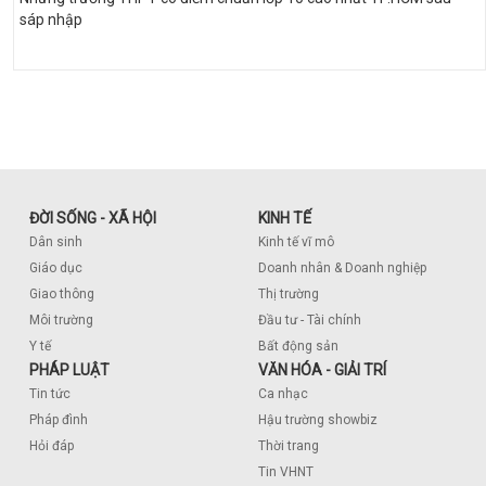
sáp nhập
ĐỜI SỐNG - XÃ HỘI
KINH TẾ
Dân sinh
Kinh tế vĩ mô
Giáo dục
Doanh nhân & Doanh nghiệp
Giao thông
Thị trường
Môi trường
Đầu tư - Tài chính
Y tế
Bất động sản
PHÁP LUẬT
VĂN HÓA - GIẢI TRÍ
Tin tức
Ca nhạc
Pháp đình
Hậu trường showbiz
Hỏi đáp
Thời trang
Tin VHNT