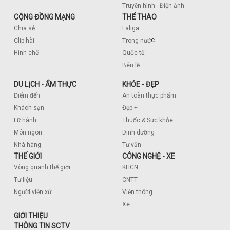
Truyền hình - Điện ảnh
CỘNG ĐỒNG MẠNG
THỂ THAO
Chia sẻ
Laliga
c
Clip hài
Trong nướ
Hình chế
Quốc tế
Bên lề
DU LỊCH - ẨM THỰC
KHỎE - ĐẸP
Điểm đến
An toàn thực phẩm
Khách sạn
Đẹp +
Lữ hành
Thuốc & Sức khỏe
Món ngon
Dinh dưỡng
Nhà hàng
Tư vấn
THẾ GIỚI
CÔNG NGHỆ - XE
Vòng quanh thế giới
KHCN
Tư liệu
CNTT
Người viễn xứ
Viễn thông
Xe
GIỚI THIỆU
THÔNG TIN SCTV