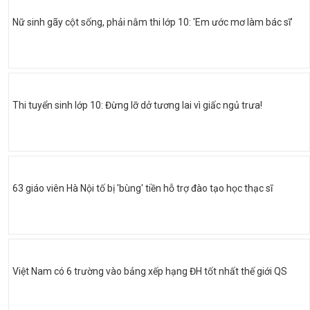
Nữ sinh gãy cột sống, phải nằm thi lớp 10: 'Em ước mơ làm bác sĩ’
Thi tuyển sinh lớp 10: Đừng lỡ dở tương lai vì giấc ngủ trưa!
63 giáo viên Hà Nội tố bị 'bùng' tiền hỗ trợ đào tạo học thạc sĩ
Việt Nam có 6 trường vào bảng xếp hạng ĐH tốt nhất thế giới QS