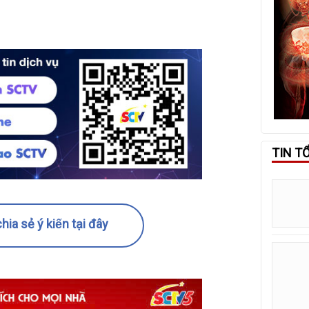
TIN T
hia sẻ ý kiến tại đây