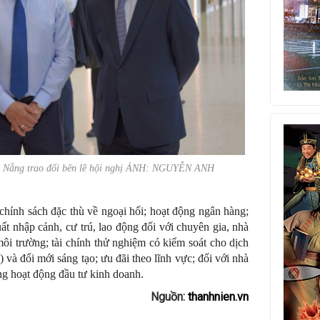
à Nẵng trao đổi bên lề hội nghị ẢNH: NGUYỄN ANH
 chính sách đặc thù về ngoại hối; hoạt động ngân hàng;
xuất nhập cảnh, cư trú, lao động đối với chuyên gia, nhà
môi trường; tài chính thử nghiệm có kiểm soát cho dịch
 và đổi mới sáng tạo; ưu đãi theo lĩnh vực; đối với nhà
ong hoạt động đầu tư kinh doanh.
Nguồn:
thanhnien.vn