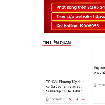
TIN LIÊN QUAN
Huy độn
phục h
TP.HCM: Phường Tây Nam
02-08
có địa đạo Tam Giác Sắt,
SunGroup đầu tư 3 khu đô
thị
02-08-2025
Đọc tiếp