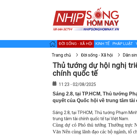
ĐỜI SỐNG - XÃ HỘI
KINH TẾ
PHÁP LUẬT
Trang chủ
Đời sống - Xã hội
Dân si
Thủ tướng dự hội nghị tri
chính quốc tế
11:23 - 02/08/2025
Sáng 2.8, tại TP.HCM, Thủ tướng Phạ
quyết của Quốc hội về trung tâm tài 
Sáng 2.8, tại TP.HCM, Thủ tướng Phạm Minh 
trung tâm tài chính quốc tế tại Việt Nam.
Cùng dự có Phó thủ tướng Thường trực
Văn Nên cùng lãnh đạo các bộ ngành, tổ chứ