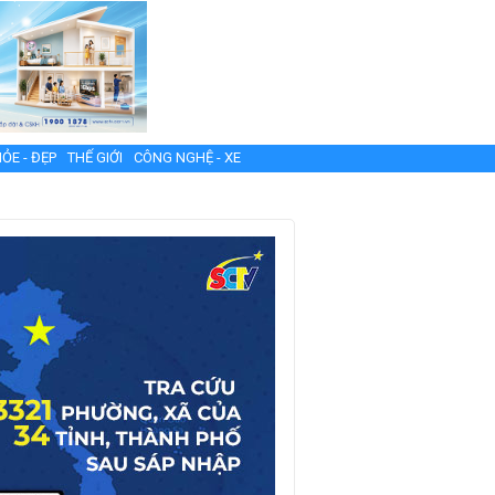
ỎE - ĐẸP
THẾ GIỚI
CÔNG NGHỆ - XE