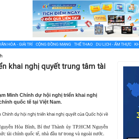
VĂN HÓA - GIẢI TRÍ
CỘNG ĐỒNG MẠNG
THỂ THAO
DU LỊCH - ẨM THỰC
KH
nh
ển khai nghị quyết trung tâm tài
m Minh Chính dự hội nghị triển khai nghị
chính quốc tế tại Việt Nam.
Chính dự hội nghị triển khai nghị quyết của Quốc hội về
 Nguyễn Hòa Bình, Bí thư Thành ủy TP.HCM Nguyễn
c tài chính quốc tế, nhà đầu tư trong và ngoài nước.