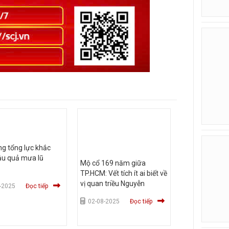
g tổng lực khắc
ậu quả mưa lũ
Mộ cổ 169 năm giữa
TP.HCM: Vết tích ít ai biết về
vị quan triều Nguyễn
-2025
Đọc tiếp
02-08-2025
Đọc tiếp