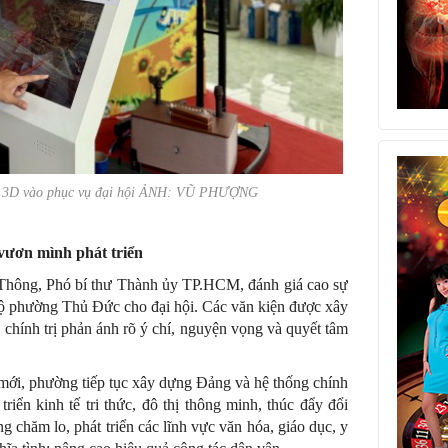
ố 3D vào phục vụ đại hội ẢNH: VŨ PHƯỢNG
vươn mình phát triển
 Thông, Phó bí thư Thành ủy TP.HCM, đánh giá cao sự
ộ phường Thủ Đức cho đại hội. Các văn kiện được xây
o chính trị phản ánh rõ ý chí, nguyện vọng và quyết tâm
ới, phường tiếp tục xây dựng Đảng và hệ thống chính
triển kinh tế tri thức, đô thị thông minh, thúc đẩy đổi
 chăm lo, phát triển các lĩnh vực văn hóa, giáo dục, y