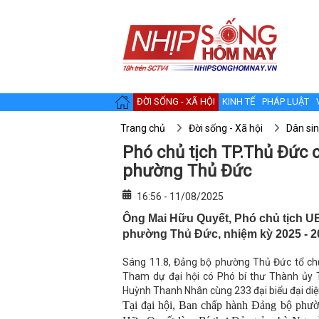
ĐỜI SỐNG - XÃ HỘI
KINH TẾ
PHÁP LUẬT
Trang chủ
Đời sống - Xã hội
Dân si
Phó chủ tịch TP.Thủ Đức 
phường Thủ Đức
16:56 - 11/08/2025
Ông Mai Hữu Quyết, Phó chủ tịch U
phường Thủ Đức, nhiệm kỳ 2025 - 2
Sáng 11.8, Đảng bộ phường Thủ Đức tổ chức
Tham dự đại hội có Phó bí thư Thành ủy
Huỳnh Thanh Nhân cùng 233 đại biểu đại diện
Tại đại hội, Ban chấp hành Đảng bộ phư