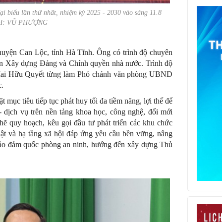
 biểu lần thứ nhất, nhiệm kỳ 2025 - 2030 vào sáng 11.8
H: VŨ PHƯỢNG
uyện Can Lộc, tỉnh Hà Tĩnh. Ông có trình độ chuyên
hân Xây dựng Đảng và Chính quyền nhà nước. Trình độ
ng Mai Hữu Quyết từng làm Phó chánh văn phòng UBND
.
ục tiêu tiếp tục phát huy tối đa tiềm năng, lợi thế để
- dịch vụ trên nền tảng khoa học, công nghệ, đổi mới
hẽ quy hoạch, kêu gọi đầu tư phát triển các khu chức
uật và hạ tầng xã hội đáp ứng yêu cầu bền vững, nâng
 bảo đảm quốc phòng an ninh, hướng đến xây dựng Thủ