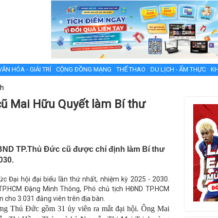
VĂN HÓA - GIẢI TRÍ
CỘNG ĐỒNG MẠNG
THỂ THAO
DU LỊCH - ẨM THỰC
KH
nh
cũ Mai Hữu Quyết làm Bí thư
BND TP.Thủ Đức cũ được chỉ định làm Bí thư
030.
 Đại hội đại biểu lần thứ nhất, nhiệm kỳ 2025 - 2030.
 TP.HCM Đặng Minh Thông, Phó chủ tịch HĐND TP.HCM
 cho 3.031 đảng viên trên địa bàn.
ờng Thủ Đức gồm 31 ủy viên ra mắt đại hội. Ông Mai