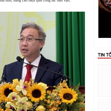
hĩa tình; nâng cao hiệu quả công tác dân vận.
TIN T