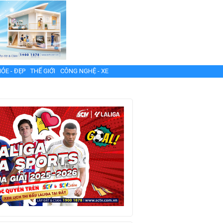
ỎE - ĐẸP
THẾ GIỚI
CÔNG NGHỆ - XE