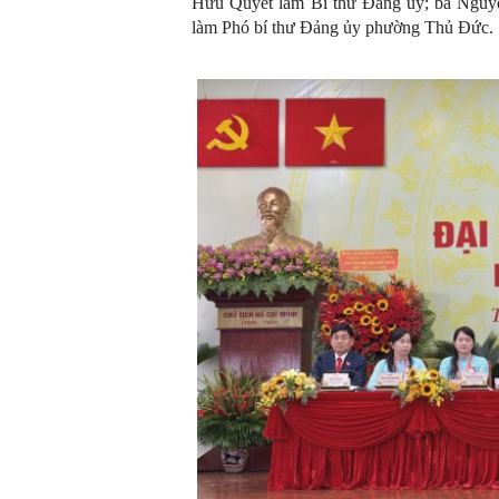
Hữu Quyết làm Bí thư Đảng ủy; bà Nguy
làm Phó bí thư Đảng ủy phường Thủ Đức.