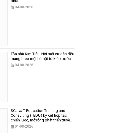
phúc
04-08-2026
Tòa nhà Kim Tiêu: Nơi mỗi cư dân đều
mang theo một bí mật từ kiếp trước
04-08-2026
SCJ và T-Education Training and
Consulting (TEDU) ký kết hợp tác
chiến lược, mở rộng phát triển truyền
thông và giáo dục
01-08-2026