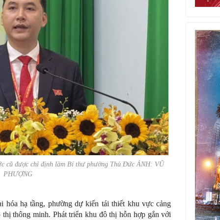
ức cũ được chỉ định làm Bí thư phường Thủ Đức ẢNH: VŨ
PHƯỢNG
ại hóa hạ tầng, phường dự kiến tái thiết khu vực cảng
hị thông minh. Phát triển khu đô thị hỗn hợp gắn với