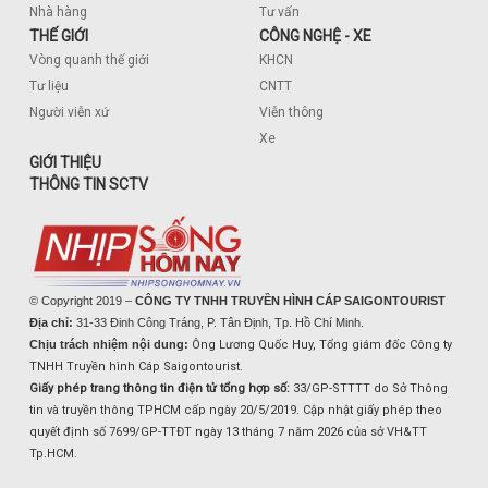
Nhà hàng
Tư vấn
THẾ GIỚI
CÔNG NGHỆ - XE
Vòng quanh thế giới
KHCN
Tư liệu
CNTT
Người viễn xứ
Viễn thông
Xe
GIỚI THIỆU
THÔNG TIN SCTV
© Copyright 2019 –
CÔNG TY TNHH TRUYỀN HÌNH CÁP SAIGONTOURIST
Địa chỉ:
31-33 Đinh Công Tráng, P. Tân Định, Tp. Hồ Chí Minh.
Chịu trách nhiệm nội dung:
Ông Lương Quốc Huy, Tổng giám đốc Công ty
TNHH Truyền hình Cáp Saigontourist.
Giấy phép trang thông tin điện tử tổng hợp số:
33/GP-STTTT do Sở Thông
tin và truyền thông TPHCM cấp ngày 20/5/2019. Cập nhật giấy phép theo
quyết định số 7699/GP-TTĐT ngày 13 tháng 7 năm 2026 của sở VH&TT
Tp.HCM.