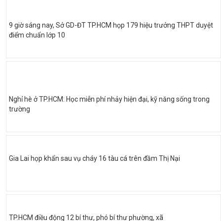
9 giờ sáng nay, Sở GD-ĐT TP.HCM họp 179 hiệu trưởng THPT duyệt
điểm chuẩn lớp 10
Nghỉ hè ở TP.HCM: Học miễn phí nhảy hiện đại, kỹ năng sống trong
trường
Gia Lai họp khẩn sau vụ cháy 16 tàu cá trên đầm Thị Nại
TP.HCM điều động 12 bí thư, phó bí thư phường, xã