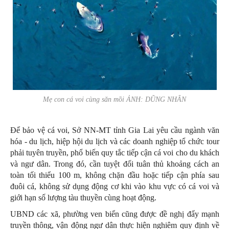
Mẹ con cá voi cùng săn mồi ẢNH: DŨNG NHÂN
Để bảo vệ cá voi, Sở NN-MT tỉnh Gia Lai yêu cầu ngành văn
hóa - du lịch, hiệp hội du lịch và các doanh nghiệp tổ chức tour
phải tuyên truyền, phổ biến quy tắc tiếp cận cá voi cho du khách
và ngư dân. Trong đó, cần tuyệt đối tuân thủ khoảng cách an
toàn tối thiểu 100 m, không chặn đầu hoặc tiếp cận phía sau
đuôi cá, không sử dụng động cơ khi vào khu vực có cá voi và
giới hạn số lượng tàu thuyền cùng hoạt động.
UBND các xã, phường ven biển cũng được đề nghị đẩy mạnh
truyền thông, vận động ngư dân thực hiện nghiêm quy định về