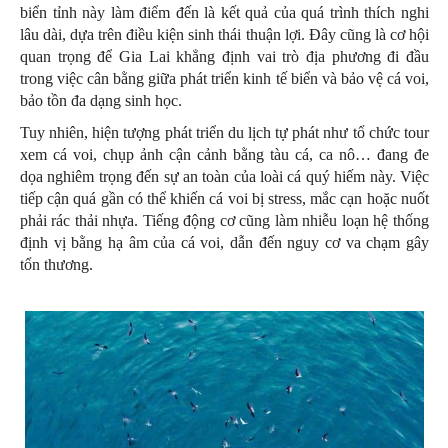
biển tỉnh này làm điểm đến là kết quả của quá trình thích nghi
lâu dài, dựa trên điều kiện sinh thái thuận lợi. Đây cũng là cơ hội
quan trọng để Gia Lai khẳng định vai trò địa phương đi đầu
trong việc cân bằng giữa phát triển kinh tế biển và bảo vệ cá voi,
bảo tồn đa dạng sinh học.
Tuy nhiên, hiện tượng phát triển du lịch tự phát như tổ chức tour
xem cá voi, chụp ảnh cận cảnh bằng tàu cá, ca nô… đang đe
dọa nghiêm trọng đến sự an toàn của loài cá quý hiếm này. Việc
tiếp cận quá gần có thể khiến cá voi bị stress, mắc cạn hoặc nuốt
phải rác thải nhựa. Tiếng động cơ cũng làm nhiễu loạn hệ thống
định vị bằng hạ âm của cá voi, dẫn đến nguy cơ va chạm gây
tổn thương.