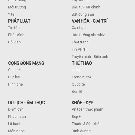
Môi trường
Đầu tư - Tài chính
Y tế
Bất động sản
PHÁP LUẬT
VĂN HÓA - GIẢI TRÍ
Tin tức
Ca nhạc
Pháp đình
Hậu trường showbiz
Hỏi đáp
Thời trang
Tin VHNT
Truyền hình - Điện ảnh
CỘNG ĐỒNG MẠNG
THỂ THAO
Chia sẻ
Laliga
c
Clip hài
Trong nướ
Hình chế
Quốc tế
Bên lề
DU LỊCH - ẨM THỰC
KHỎE - ĐẸP
Điểm đến
An toàn thực phẩm
Khách sạn
Đẹp +
Lữ hành
Thuốc & Sức khỏe
Món ngon
Dinh dưỡng