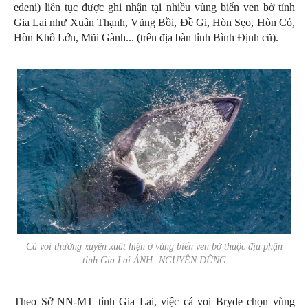
edeni) liên tục được ghi nhận tại nhiều vùng biển ven bờ tỉnh
Gia Lai như Xuân Thạnh, Vũng Bồi, Đề Gi, Hòn Sẹo, Hòn Cỏ,
Hòn Khô Lớn, Mũi Gành... (trên địa bàn tỉnh Bình Định cũ).
Cá voi thường xuyên xuất hiện ở vùng biển ven bờ thuộc địa phận
tỉnh Gia Lai ẢNH: NGUYỄN DŨNG
Theo Sở NN-MT tỉnh Gia Lai, việc cá voi Bryde chọn vùng