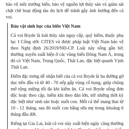
bảo vệ môi trường biển, bảo vệ nguồn lợi thủy sản và giám sát
chặt chẽ hoạt động tàu du lịch để tránh gây ảnh hưởng đến cá
voi.
Báu vật sinh học của biển Việt Nam
Cá voi Bryde là loài thủy sản nguy cấp, quý hiếm, thuộc phụ
lục I Công ước CITES và được pháp luật Việt Nam bảo vệ
theo Nghị định 26/2019/NĐ-CP. Loài này sống gần bờ,
thường xuyên xuất hiện ở các vùng biển Đông Nam Á, trong
đó có Việt Nam, Trung Quốc, Thái Lan, đặc biệt quanh Vịnh
Thái Lan.
Điểm đặc trưng dễ nhận biết của cá voi Bryde là ba đường gờ
dọc trên đầu và từ 40 - 70 nếp gấp vùng cổ họng, giúp chúng
mở rộng miệng tối đa khi kiếm ăn. Cá voi Bryde sống đơn
độc hoặc theo cặp, hiếm khi theo đàn lớn, trừ những thời kỳ
đặc biệt như sinh sản hoặc nuôi con. Mỗi cá thể mang thai từ
10 - 12 tháng, sau đó nuôi con bằng sữa mẹ trong khoảng 6
tháng đầu đời.
Riêng tại Gia Lai, loài cá voi này xuất hiện ngày càng thường