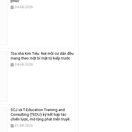
phúc
04-08-2026
Tòa nhà Kim Tiêu: Nơi mỗi cư dân đều
mang theo một bí mật từ kiếp trước
04-08-2026
SCJ và T-Education Training and
Consulting (TEDU) ký kết hợp tác
chiến lược, mở rộng phát triển truyền
thông và giáo dục
01-08-2026