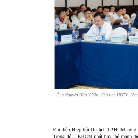
Ông Nguyễn Hữu Y Yên, Chủ tịch HĐTV Công t
Đại diện Hiệp hội Du lịch TP.HCM cũng đề
Trong đó, TP.HCM phát huy thế mạnh dịch 