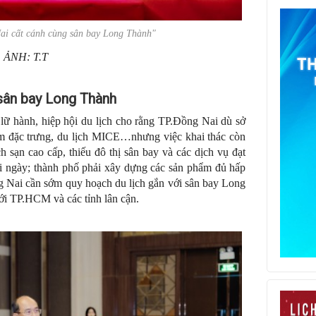
ai cất cánh cùng sân bay Long Thành"
ẢNH: T.T
sân bay Long Thành
lữ hành, hiệp hội du lịch cho rằng TP.Đồng Nai dù sở
hẩm đặc trưng, du lịch MICE…nhưng việc khai thác còn
h sạn cao cấp, thiếu đô thị sân bay và các dịch vụ đạt
ài ngày; thành phố phải xây dựng các sản phẩm đủ hấp
g Nai cần sớm quy hoạch du lịch gắn với sân bay Long
ới TP.HCM và các tỉnh lân cận.