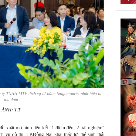
y TNHH MTV dịch vụ lữ hành Saigontourist phát biểu tại
tọa đàm
ẢNH: T.T
 xuất mô hình liên kết "1 điểm đến, 2 trải nghiệm".
vụ đô thị, TP.Đồng Nai khai thác lợi thế sinh thái,