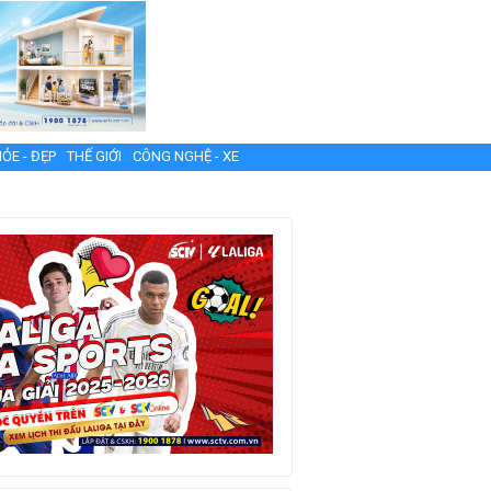
ỎE - ĐẸP
THẾ GIỚI
CÔNG NGHỆ - XE