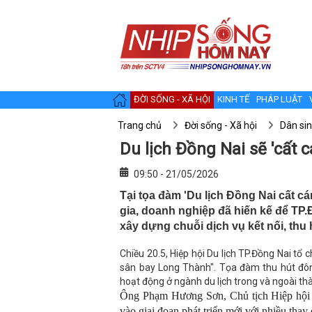
ĐỜI SỐNG - XÃ HỘI
KINH TẾ
PHÁP LUẬT
Trang chủ
Đời sống - Xã hội
Dân si
Du lịch Đồng Nai sẽ 'cất
09:50 - 21/05/2026
Tại tọa đàm 'Du lịch Đồng Nai cất 
gia, doanh nghiệp đã hiến kế để TP.
xây dựng chuỗi dịch vụ kết nối, thu 
Chiều 20.5, Hiệp hội Du lịch TP.Đồng Nai tổ
sân bay Long Thành". Tọa đàm thu hút đông
hoạt động ở ngành du lịch trong và ngoài th
Ông Phạm Hương Sơn, Chủ tịch Hiệp hội 
vào giai đoạn phát triển mới với nhiều thay 