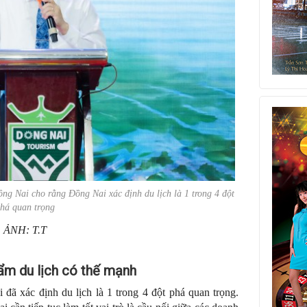
 Nai cho rằng Đồng Nai xác định du lịch là 1 trong 4 đột
há quan trọng
ẢNH: T.T
hẩm du lịch có thế mạnh
 xác định du lịch là 1 trong 4 đột phá quan trọng.