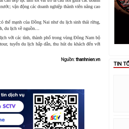
 cần tiếp tục làm tốt vai trò là cầu nối giữa các doanh
à nước; vận động các doanh nghiệp thành viên nâng cao
 có thế mạnh của Đồng Nai như du lịch sinh thái rừng,
inh, du lịch về nguồn…
u lịch với các tỉnh, thành phố trong vùng Đông Nam bộ
our, tuyến du lịch hấp dẫn, thu hút du khách đến với
Nguồn:
thanhnien.vn
TIN T