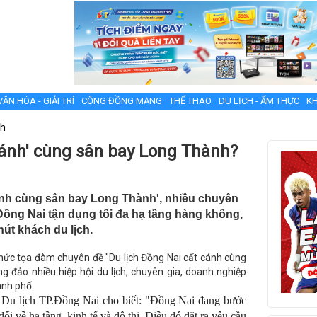
VĂN HÓA - GIẢI TRÍ
CỘNG ĐỒNG MẠNG
THỂ THAO
DU LỊCH - ẨM THỰC
KH
nh
 cánh' cùng sân bay Long Thành?
cánh cùng sân bay Long Thành', nhiều chuyên
Đồng Nai tận dụng tối đa hạ tầng hàng không,
hút khách du lịch.
 chức tọa đàm chuyên đề "Du lịch Đồng Nai cất cánh cùng
 đảo nhiều hiệp hội du lịch, chuyên gia, doanh nghiệp
ành phố.
Du lịch TP.Đồng Nai cho biết: "Đồng Nai đang bước
đổi về hạ tầng, kinh tế và đô thị. Điều đó đặt ra yêu cầu