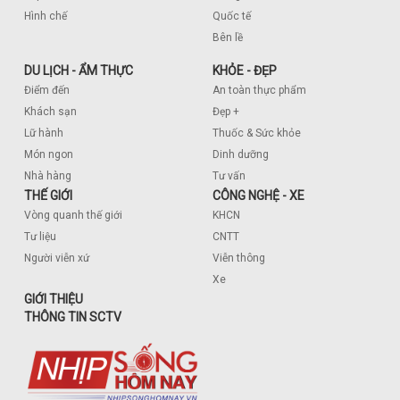
Hình chế
Quốc tế
Bên lề
DU LỊCH - ẨM THỰC
KHỎE - ĐẸP
Điểm đến
An toàn thực phẩm
Khách sạn
Đẹp +
Lữ hành
Thuốc & Sức khỏe
Món ngon
Dinh dưỡng
Nhà hàng
Tư vấn
THẾ GIỚI
CÔNG NGHỆ - XE
Vòng quanh thế giới
KHCN
Tư liệu
CNTT
Người viễn xứ
Viễn thông
Xe
GIỚI THIỆU
THÔNG TIN SCTV