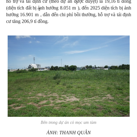
hỗ trợ và tái định cư (theo dự án được duyệt) là 19,16 tỉ đồng
2
(diện tích đất bị ảnh hưởng 8.051 m
), đến 2025 diện tích bị ảnh
2
hưởng 16.901 m
, dẫn đến chi phí bồi thường, hỗ trợ và tái định
cư tăng 206,9 tỉ đồng.
Bên trong dự án cỏ mọc um tùm
ẢNH: THANH QUÂN