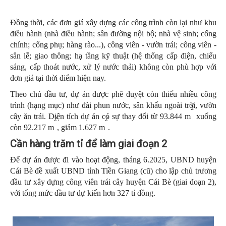
Đồng thời, các đơn giá xây dựng các công trình còn lại như khu
điều hành (nhà điều hành; sân đường nội bộ; nhà vệ sinh; cổng
chính; cổng phụ; hàng rào...), công viên - vườn trái; công viên -
sân lễ; giao thông; hạ tầng kỹ thuật (hệ thống cấp điện, chiếu
sáng, cấp thoát nước, xử lý nước thải) không còn phù hợp với
đơn giá tại thời điểm hiện nay.
Theo chủ đầu tư, dự án được phê duyệt còn thiếu nhiều công
trình (hạng mục) như đài phun nước, sân khấu ngoài trời, vườn
2
cây ăn trái. Diện tích dự án có sự thay đổi từ 93.844 m
xuống
2
2
còn 92.217 m
, giảm 1.627 m
.
Cần hàng trăm tỉ để làm giai đoạn 2
Để dự án được đi vào hoạt động, tháng 6.2025, UBND huyện
Cái Bè đề xuất UBND tỉnh Tiền Giang (cũ) cho lập chủ trương
đầu tư xây dựng công viên trái cây huyện Cái Bè (giai đoạn 2),
với tổng mức đầu tư dự kiến hơn 327 tỉ đồng.