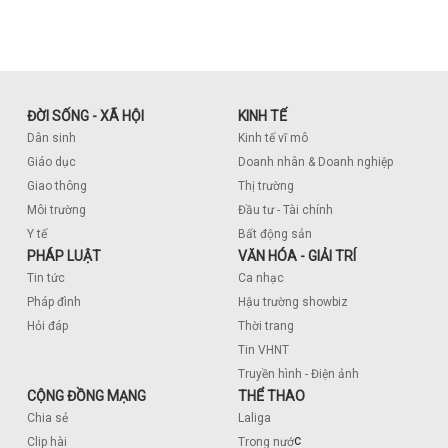
ĐỜI SỐNG - XÃ HỘI
KINH TẾ
Dân sinh
Kinh tế vĩ mô
Giáo dục
Doanh nhân & Doanh nghiệp
Giao thông
Thị trường
Môi trường
Đầu tư - Tài chính
Y tế
Bất động sản
PHÁP LUẬT
VĂN HÓA - GIẢI TRÍ
Tin tức
Ca nhạc
Pháp đình
Hậu trường showbiz
Hỏi đáp
Thời trang
Tin VHNT
Truyền hình - Điện ảnh
CỘNG ĐỒNG MẠNG
THỂ THAO
Chia sẻ
Laliga
c
Clip hài
Trong nướ