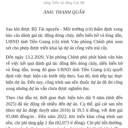
sông Tiền và sông Cái Bè
ẢNH: THANH QUÂN
Sau khi được Bộ Tài nguyên - Môi trường (cũ) thẩm định xong
báo cáo đánh giá tác động dòng chảy, diễn biến bờ và lòng dẫn,
UBND tỉnh Tiền Giang (cũ) trình Văn phòng Chính phủ xem
xét cho phép được triển khai lại dự án công viên trái cây.
Đến ngày 13.2.2020, Văn phòng Chính phủ phát hành văn bản
về việc kết quả đánh giá tác động đến dòng chảy, diễn biến bờ
và lòng dẫn, trong đó giao UBND tỉnh Tiền Giang (cũ) quyết
định việc thực hiện các bước tiếp theo. Sau đó, tỉnh tiếp tục thực
hiện dự án. Đến nay, công trình san nền thuộc dự án đã thi công
xong nhưng dự án vẫn chưa được nghiệm thu.
Theo chủ đầu tư, thời gian thực hiện kéo dài 9 năm (tính đến
2025) đã tác động rất nhiều đến dự án. Cụ thể, giá cát san nền
(theo dự án được duyệt năm 2016) là 39,5 tỉ đồng, với đơn giá
3
95.000 đồng/m
. Đến năm 2022, khi triển khai công trình san
nền, chi phí tăng gấp 2 lần (82,073 tỉ đồng). Chi phí bồi thường,